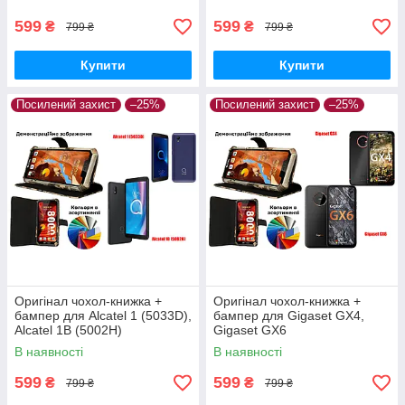
599
599
₴
₴
799 ₴
799 ₴
Купити
Купити
Посилений захист
–25%
Посилений захист
–25%
Оригінал чохол-книжка +
Оригінал чохол-книжка +
бампер для Alcatel 1 (5033D),
бампер для Gigaset GX4,
Alcatel 1B (5002H)
Gigaset GX6
В наявності
В наявності
599
599
₴
₴
799 ₴
799 ₴