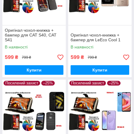
Оригінал чохол-книжка +
бампер для CAT S40, CAT
Оригінал чохол-книжка +
S41
бампер для LeEco Cool 1
В наявності
В наявності
599
599
₴
₴
799 ₴
799 ₴
Купити
Купити
Посилений захист
–25%
Посилений захист
–25%