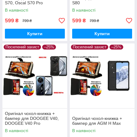
S70, Oscal S70 Pro
S80
В наявності
В наявності
599
599
₴
₴
799 ₴
799 ₴
Купити
Купити
Посилений захист
–25%
Посилений захист
–25%
Оригінал чохол-книжка +
бампер для DOOGEE V40,
Оригінал чохол-книжка +
DOOGEE V40 Pro
бампер для AGM H Max
В наявності
В наявності