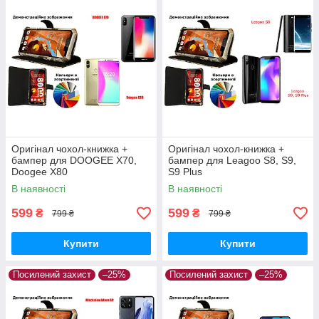
Оригінал чохол-книжка +
Оригінал чохол-книжка +
бампер для DOOGEE X70,
бампер для Leagoo S8, S9,
Doogee X80
S9 Plus
В наявності
В наявності
599
599
₴
₴
799 ₴
799 ₴
Купити
Купити
Посилений захист
–25%
Посилений захист
–25%