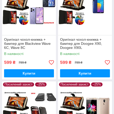
Оригінал чохол-книжка +
Оригінал чохол-книжка +
бампер для Blackview Wave
бампер для Doogee X90,
6C, Wave 8C
Doogee X90L
В наявності
В наявності
599
599
₴
₴
799 ₴
799 ₴
Купити
Купити
Посилений захист
–25%
Посилений захист
–25%