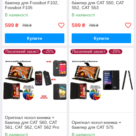
бампер для Fossibot F102,
бампер для CAT S50, CAT
Fossibot F105
S52, CAT S53
В наявності
В наявності
599
599
₴
₴
799 ₴
799 ₴
Купити
Купити
Посилений захист
–25%
Посилений захист
–25%
Оригінал чохол-книжка +
бампер для CAT S60, CAT
Оригінал чохол-книжка +
S61, CAT S62, CAT S62 Pro
бампер для CAT S75
В наявності
В наявності