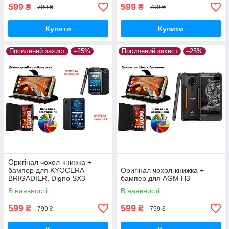
599
599
₴
₴
799 ₴
799 ₴
Купити
Купити
Посилений захист
–25%
Посилений захист
–25%
Оригінал чохол-книжка +
бампер для KYOCERA
Оригінал чохол-книжка +
BRIGADIER, Digno SX3
бампер для AGM H3
В наявності
В наявності
599
599
₴
₴
799 ₴
799 ₴