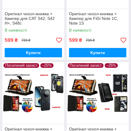
Оригінал чохол-книжка +
Оригінал чохол-книжка +
бампер для CAT S42, S42
бампер для FiGi Note 1C,
H+, S48c
Note 1S
В наявності
В наявності
599
599
₴
₴
799 ₴
799 ₴
Купити
Купити
Посилений захист
–25%
Посилений захист
–25%
Оригінал чохол-книжка +
Оригінал чохол-книжка +