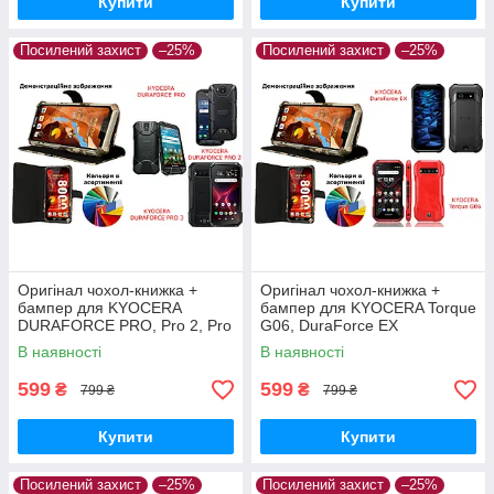
Купити
Купити
Посилений захист
–25%
Посилений захист
–25%
Оригінал чохол-книжка +
Оригінал чохол-книжка +
бампер для KYOCERA
бампер для KYOCERA Torque
DURAFORCE PRO, Pro 2, Pro
G06, DuraForce EX
3
В наявності
В наявності
599
599
₴
₴
799 ₴
799 ₴
Купити
Купити
Посилений захист
–25%
Посилений захист
–25%