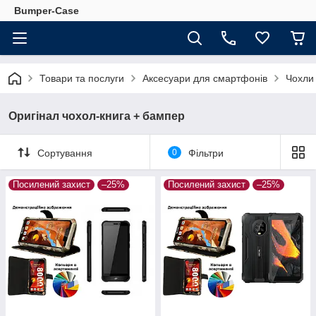
Bumper-Case
Товари та послуги
Аксесуари для смартфонів
Чохли
Оригінал чохол-книга + бампер
Сортування
0
Фільтри
Посилений захист
–25%
Посилений захист
–25%