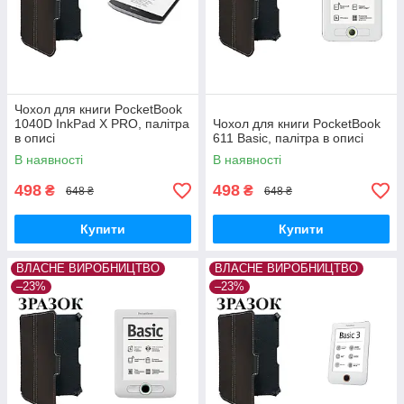
Чохол для книги PocketBook
1040D InkPad X PRO, палітра
Чохол для книги PocketBook
в описі
611 Basic, палітра в описі
В наявності
В наявності
498
498
₴
₴
648 ₴
648 ₴
Купити
Купити
ВЛАСНЕ ВИРОБНИЦТВО
ВЛАСНЕ ВИРОБНИЦТВО
–23%
–23%