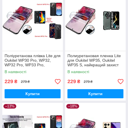
Поліуретанова плівка Lite для
Полиуретановая пленка Lite
Oukitel WP30 Pro, WP32,
для Oukitel WP35, Oukitel
WP32 Pro, WP33 Pro,
WP35 S, найкращий захист
найкращий захист
В наявності
В наявності
229
229
₴
₴
279 ₴
279 ₴
Купити
Купити
–13%
–18%