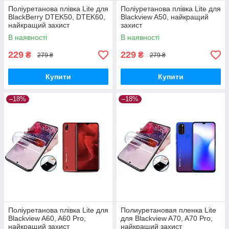
Поліуретанова плівка Lite для
Поліуретанова плівка Lite для
BlackBerry DTEK50, DTEK60,
Blackview A50, найкращий
найкращий захист
захист
В наявності
В наявності
229
229
₴
₴
279 ₴
279 ₴
Купити
Купити
–18%
–18%
Поліуретанова плівка Lite для
Полиуретановая пленка Lite
Blackview A60, A60 Pro,
для Blackview A70, A70 Pro,
найкращий захист
найкращий захист