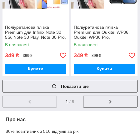
Поліуретанова плівка
Поліуретанова плівка
Premium для Infinix Note 30
Premium для Oukitel WP36,
5G, Note 30 Play, Note 30 Pro,
Oukitel WP36 Pro,
Note 30i, преміальний захист
преміальний захист
В наявності
В наявності
349
349
₴
₴
399 ₴
399 ₴
Купити
Купити
Показати ще
1
/ 9
Про нас
86% позитивних з 516 відгуків за рік