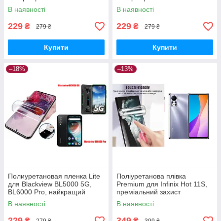
В наявності
В наявності
229
229
₴
₴
279 ₴
279 ₴
Купити
Купити
–18%
–13%
Полиуретановая пленка Lite
Поліуретанова плівка
для Blackview BL5000 5G,
Premium для Infinix Hot 11S,
BL6000 Pro, найкращий
преміальний захист
захист
В наявності
В наявності
229
349
₴
₴
279 ₴
399 ₴