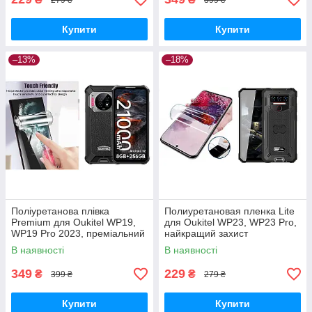
Купити
Купити
–13%
–18%
Поліуретанова плівка
Полиуретановая пленка Lite
Premium для Oukitel WP19,
для Oukitel WP23, WP23 Pro,
WP19 Pro 2023, преміальний
найкращий захист
захист
В наявності
В наявності
349
229
₴
₴
399 ₴
279 ₴
Купити
Купити