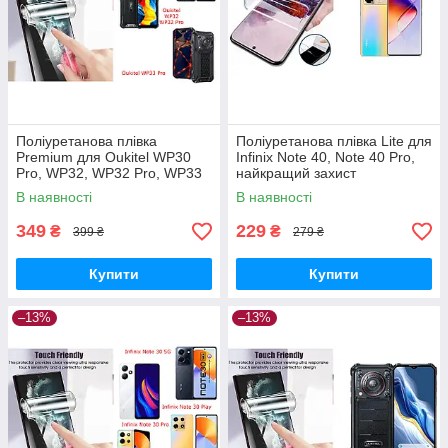
Поліуретанова плівка
Поліуретанова плівка Lite для
Premium для Oukitel WP30
Infinix Note 40, Note 40 Pro,
Pro, WP32, WP32 Pro, WP33
найкращий захист
Pro, преміальний захист
В наявності
В наявності
349
229
₴
₴
399 ₴
279 ₴
Купити
Купити
–13%
–13%