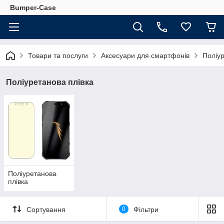
Bumper-Case
Товари та послуги
Аксесуари для смартфонів
Поліур
Поліуретанова плівка
Поліуретанова
плівка
Сортування
0
Фільтри