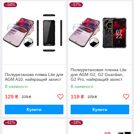
–54%
–57%
Полиуретановая пленка Lite
Поліуретанова плівка Lite для
для AGM G2, G2 Guardian,
AGM A10, найкращий захист
G2 Pro, найкращий захист
В наявності
В наявності
129
119
₴
₴
279 ₴
279 ₴
Купити
Купити
–61%
–18%