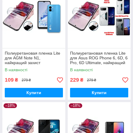
Полиуретановая пленка Lite
Полиуретановая пленка Lite
для AGM Note N1,
для Asus ROG Phone 6, 6D, 6
найкращий захист
Pro, 6D Ultimate, найкращий
захист
В наявності
В наявності
109
229
₴
₴
279 ₴
279 ₴
Купити
Купити
–18%
–18%