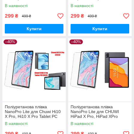
В наявності
В наявності
299
299
₴
₴
499 ₴
499 ₴
Купити
Купити
–40%
–40%
Поліуретанова плівка
Поліуретанова плівка
NanoPro Lite для Chuwi Hi10
NanoPro Lite для CHUWI
X Pro, Hi10 X Pro Tablet PC
HiPad X Pro, HiPad XPro
(2022)
В наявності
В наявності
299
299
₴
₴
499 ₴
499 ₴