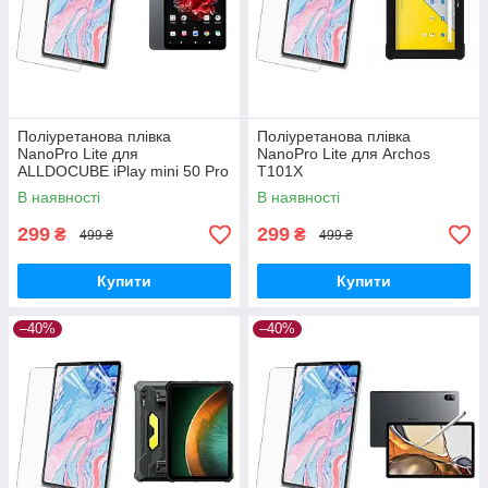
Поліуретанова плівка
Поліуретанова плівка
NanoPro Lite для
NanoPro Lite для Archos
ALLDOCUBE iPlay mini 50 Pro
T101X
В наявності
В наявності
299
299
₴
₴
499 ₴
499 ₴
Купити
Купити
–40%
–40%