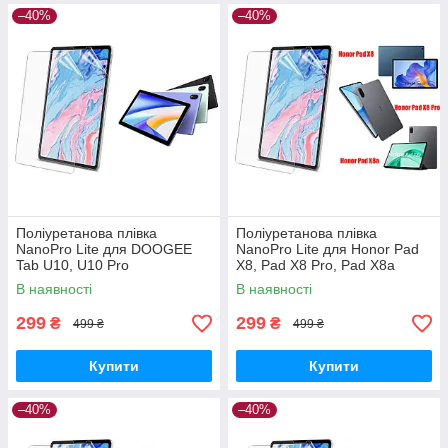
–40%
–40%
Поліуретанова плівка
Поліуретанова плівка
NanoPro Lite для DOOGEE
NanoPro Lite для Honor Pad
Tab U10, U10 Pro
X8, Pad X8 Pro, Pad X8a
В наявності
В наявності
299
299
₴
₴
499 ₴
499 ₴
Купити
Купити
–40%
–40%