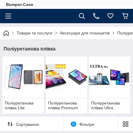
Bumper-Case
Товари та послуги
Аксесуари для планшетів
Поліуре
Поліуретанова плівка
Поліуретанова
Поліуретанова
Поліуретанова
плівка Lite
плівка Premium
плівка Ultra
Сортування
0
Фільтри