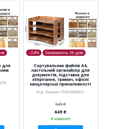
нів
–24%
Залишилось 39 днів
р для
Сортувальник файлів A4,
аним
настільний органайзер для
документів, підставка для
зберігання, тримач, офісні
078
канцелярські приналежності
Bumper-724734266217
849 ₴
649 ₴
В наявності