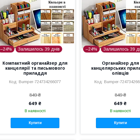
–24%
Залишилось 39 днів
–24%
Залишилось 39 д
Компактний органайзер для
Органайзер для
канцелярії та письмового
канцелярських прила
приладдя
олівців
Bumper-724734266077
Bumper-724734266
849 ₴
849 ₴
649 ₴
649 ₴
В наявності
В наявності
Купити
Купити