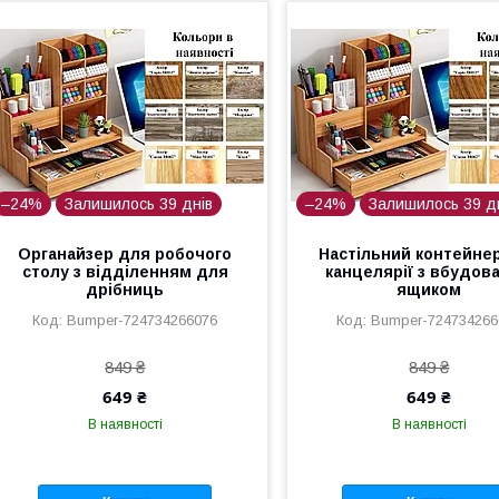
–24%
Залишилось 39 днів
–24%
Залишилось 39 д
Органайзер для робочого
Настільний контейне
столу з відділенням для
канцелярії з вбудов
дрібниць
ящиком
Bumper-724734266076
Bumper-724734266
849 ₴
849 ₴
649 ₴
649 ₴
В наявності
В наявності