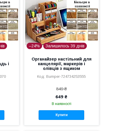
нів
–24%
Залишилось 39 днів
Органайзер настільний для
дь і
канцелярії, маркерів і
олівців з ящиком
070
Bumper-724734253555
849 ₴
649 ₴
В наявності
Купити