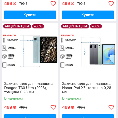
499
499
₴
₴
799 ₴
799 ₴
Купити
Купити
АКЦІЙНА ЦІНА
–38%
АКЦІЙНА ЦІНА
–38%
Захисне скло для планшета
Захисне скло для планшета
Doogee T30 Ultra (2023),
Honor Pad X8, товщина 0,28
товщина 0,28 мм
мм
В наявності
В наявності
499
499
₴
₴
799 ₴
799 ₴