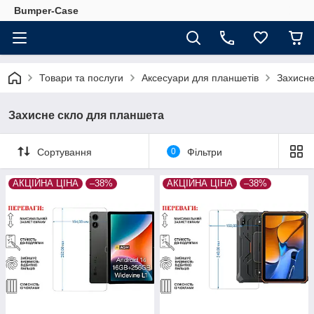
Bumper-Case
Товари та послуги
Аксесуари для планшетів
Захисне
Захисне скло для планшета
Сортування
0
Фільтри
АКЦІЙНА ЦІНА
–38%
АКЦІЙНА ЦІНА
–38%