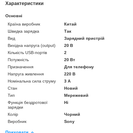
Характеристики
Основні
Країна виробник
Китай
Швидка зарядка
Так
Вид
Зарядний пристрій
Вихідна напруга (output)
20 В
Кількість USB-портів
2
Потужність
20 Вт
Призначення
Для телефону
Напруга живлення
220 В
Номінальна сила струму
3 А
Стан
Новий
Тип
Мережевий
Функція бездротової
Ні
зарядки
Колір
Чорний
Виробник
Sony
Приховати