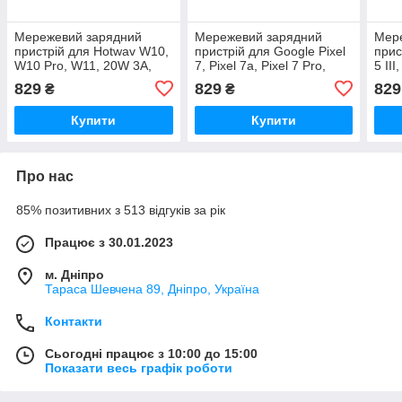
Мережевий зарядний
Мережевий зарядний
Мер
пристрій для Hotwav W10,
пристрій для Google Pixel
прис
W10 Pro, W11, 20W 3A,
7, Pixel 7a, Pixel 7 Pro,
5 III
Quick Charge 3.0
20W 3A, Quick Charge 3.0
V, 2
829
829
829
₴
₴
3.0
Купити
Купити
Про нас
85% позитивних з 513 відгуків за рік
Працює з 30.01.2023
м. Дніпро
Тараса Шевчена 89, Дніпро, Україна
Контакти
Сьогодні працює з 10:00 до 15:00
Показати весь графік роботи