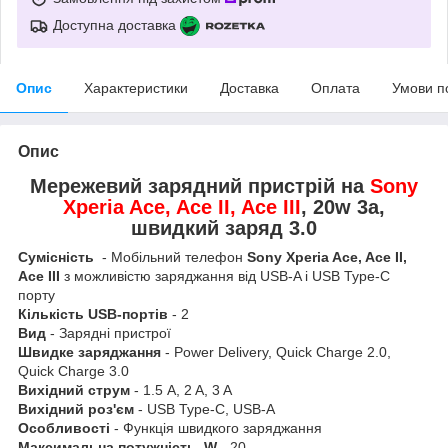
Доступна доставка
Опис
Характеристики
Доставка
Оплата
Умови п
Опис
Мережевий зарядний пристрій на
Sony
Xperia Ace, Ace II, Ace III
, 20w 3a,
швидкий заряд 3.0
Сумісність
- Мобільний телефон
Sony Xperia Ace, Ace II,
Ace III
з можливістю заряджання від USB-A і USB Type-C
порту
Кількість USB-портів
- 2
Вид
- Зарядні пристрої
Швидке заряджання
- Power Delivery, Quick Charge 2.0,
Quick Charge 3.0
Вихідний струм
- 1.5 A, 2 A, 3 A
Вихідний роз'єм
- USB Type-C, USB-A
Особливості
- Функція швидкого заряджання
Максимальна потужність, W
- 20