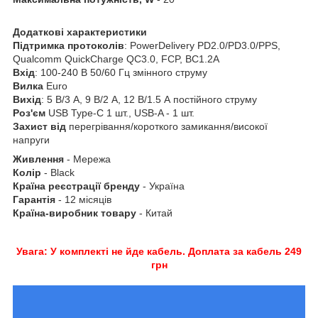
Додаткові характеристики
Підтримка протоколів
: PowerDelivery PD2.0/PD3.0/PPS,
Qualcomm QuickCharge QC3.0, FCP, BC1.2A
Вхід
: 100-240 В 50/60 Гц змінного струму
Вилка
Euro
Вихід
: 5 В/3 А, 9 В/2 А, 12 В/1.5 А постійного струму
Роз'єм
USB Type-C 1 шт., USB-A - 1 шт.
Захист від
перегрівання/короткого замикання/високої
напруги
Живлення
- Мережа
Колір
- Black
Країна реєстрації бренду
- Україна
Гарантія
- 12 місяців
Країна-виробник товару
- Китай
Увага: У комплекті не йде кабель. Доплата за кабель 249
грн