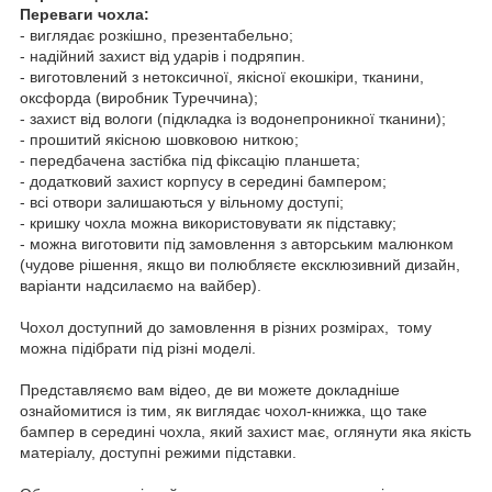
Переваги чохла:
- виглядає розкішно, презентабельно;
- надійний захист від ударів і подряпин.
- виготовлений з нетоксичної, якісної екошкіри, тканини,
оксфорда (виробник Туреччина);
- захист від вологи (підкладка із водонепроникної тканини);
- прошитий якісною шовковою ниткою;
- передбачена застібка під фіксацію планшета;
- додатковий захист корпусу в середині бампером;
- всі отвори залишаються у вільному доступі;
- кришку чохла можна використовувати як підставку;
- можна виготовити під замовлення з авторським малюнком
(чудове рішення, якщо ви полюбляєте ексклюзивний дизайн,
варіанти надсилаємо на вайбер).
Чохол доступний до замовлення в різних розмірах, тому
можна підібрати під різні моделі.
Представляємо вам відео, де ви можете докладніше
ознайомитися із тим, як виглядає чохол-книжка, що таке
бампер в середині чохла, який захист має, оглянути яка якість
матеріалу, доступні режими підставки.