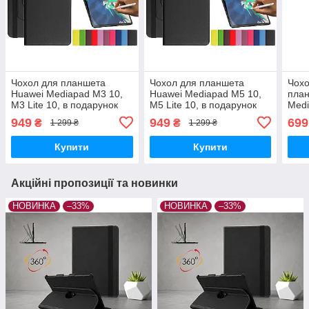
Чохол для планшета
Чохол для планшета
Чохо
Huawei Mediapad M3 10,
Huawei Mediapad M5 10,
пла
M3 Lite 10, в подарунок
M5 Lite 10, в подарунок
Medi
броньована плівка
броньована плівка
T5 1
949
949
699
₴
₴
1 299 ₴
1 299 ₴
Купити
Купити
Акційні пропозиції та новинки
НОВИНКА
–33%
НОВИНКА
–33%