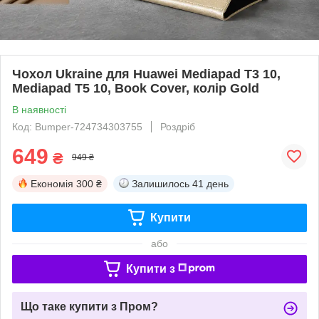
Чохол Ukraine для Huawei Mediapad T3 10,
Mediapad T5 10, Book Cover, колір Gold
В наявності
Код: Bumper-724734303755
Роздріб
649
₴
949 ₴
Економія
300 ₴
Залишилось
41 день
Купити
або
Купити з
Що таке купити з Пром?