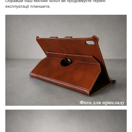
Обравши наш якісний чохол ви продовжуєте термін
експлуатації планшета.