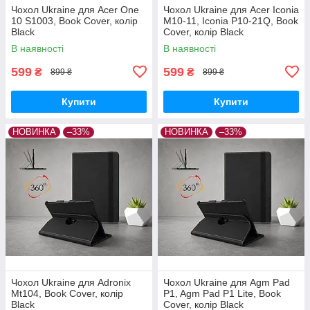
Чохол Ukraine для Acer One
Чохол Ukraine для Acer Iconia
10 S1003, Book Cover, колір
M10-11, Iconia P10-21Q, Book
Black
Cover, колір Black
В наявності
В наявності
599
599
₴
₴
899 ₴
899 ₴
Купити
Купити
НОВИНКА
–33%
НОВИНКА
–33%
Чохол Ukraine для Adronix
Чохол Ukraine для Agm Pad
Mt104, Book Cover, колір
P1, Agm Pad P1 Lite, Book
Black
Cover, колір Black