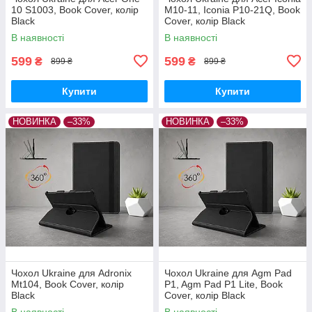
10 S1003, Book Cover, колір
M10-11, Iconia P10-21Q, Book
Black
Cover, колір Black
В наявності
В наявності
599
599
₴
₴
899 ₴
899 ₴
Купити
Купити
НОВИНКА
–33%
НОВИНКА
–33%
Чохол Ukraine для Adronix
Чохол Ukraine для Agm Pad
Mt104, Book Cover, колір
P1, Agm Pad P1 Lite, Book
Black
Cover, колір Black
В наявності
В наявності