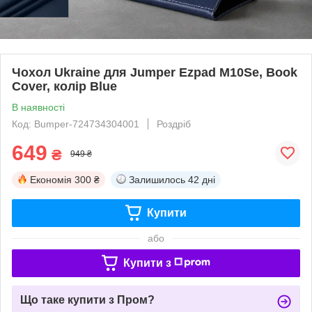
Чохол Ukraine для Jumper Ezpad M10Se, Book
Cover, колір Blue
В наявності
Код: Bumper-724734304001
Роздріб
649
₴
949 ₴
Економія
300 ₴
Залишилось
42 дні
Купити
або
Купити з
Що таке купити з Пром?