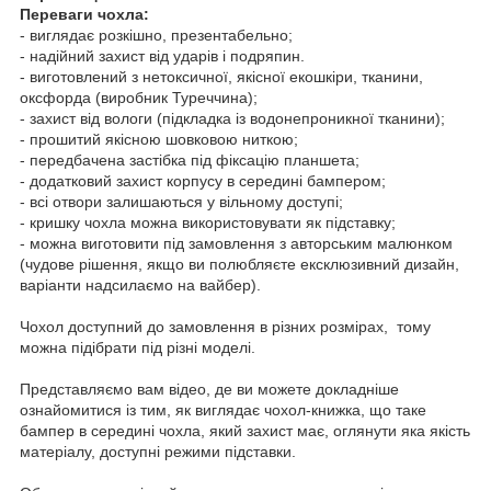
Переваги чохла:
- виглядає розкішно, презентабельно;
- надійний захист від ударів і подряпин.
- виготовлений з нетоксичної, якісної екошкіри, тканини,
оксфорда (виробник Туреччина);
- захист від вологи (підкладка із водонепроникної тканини);
- прошитий якісною шовковою ниткою;
- передбачена застібка під фіксацію планшета;
- додатковий захист корпусу в середині бампером;
- всі отвори залишаються у вільному доступі;
- кришку чохла можна використовувати як підставку;
- можна виготовити під замовлення з авторським малюнком
(чудове рішення, якщо ви полюбляєте ексклюзивний дизайн,
варіанти надсилаємо на вайбер).
Чохол доступний до замовлення в різних розмірах, тому
можна підібрати під різні моделі.
Представляємо вам відео, де ви можете докладніше
ознайомитися із тим, як виглядає чохол-книжка, що таке
бампер в середині чохла, який захист має, оглянути яка якість
матеріалу, доступні режими підставки.