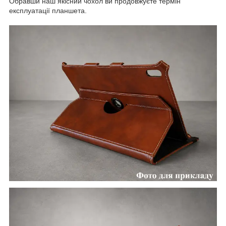
Обравши наш якісний чохол ви продовжуєте термін
експлуатації планшета.