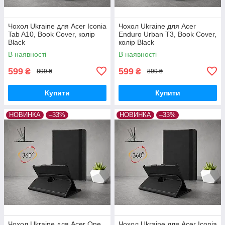
Чохол Ukraine для Acer Iconia
Чохол Ukraine для Acer
Tab A10, Book Cover, колір
Enduro Urban T3, Book Cover,
Black
колір Black
В наявності
В наявності
599
599
₴
₴
899 ₴
899 ₴
Купити
Купити
НОВИНКА
–33%
НОВИНКА
–33%
Чохол Ukraine для Acer One
Чохол Ukraine для Acer Iconia