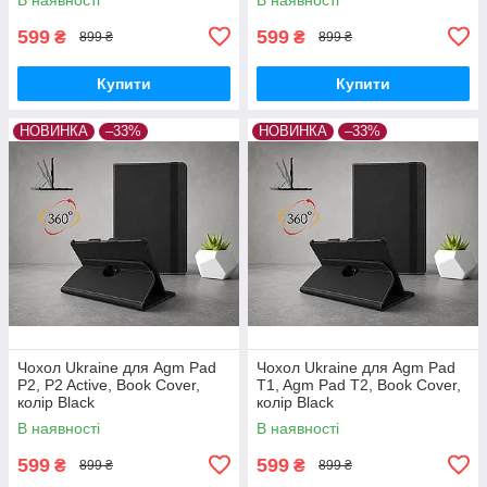
599
599
₴
₴
899 ₴
899 ₴
Купити
Купити
НОВИНКА
–33%
НОВИНКА
–33%
Чохол Ukraine для Agm Pad
Чохол Ukraine для Agm Pad
P2, P2 Active, Book Cover,
T1, Agm Pad T2, Book Cover,
колір Black
колір Black
В наявності
В наявності
599
599
₴
₴
899 ₴
899 ₴