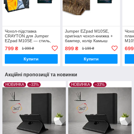
Чохол-підставка
Jumper EZpad M10SE,
Чохо
CRAYTON для Jumper
оригінал чохол-книжка +
план
EZpad M10SE — стиль,
бампер, колір Камыш
M10S
захист і ручне збирання,
799
899
699
₴
₴
1 099 ₴
1 199 ₴
колір Хакі зима
Купити
Купити
Акційні пропозиції та новинки
НОВИНКА
–33%
НОВИНКА
–33%