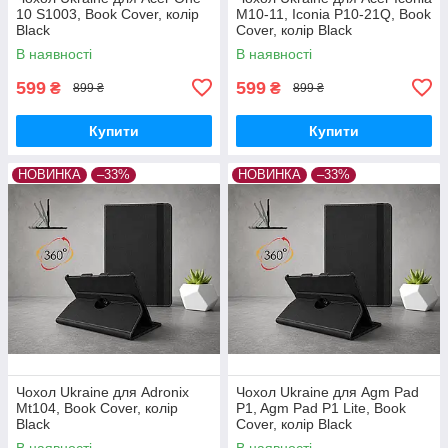
10 S1003, Book Cover, колір
M10-11, Iconia P10-21Q, Book
Black
Cover, колір Black
В наявності
В наявності
599
599
₴
₴
899 ₴
899 ₴
Купити
Купити
НОВИНКА
–33%
НОВИНКА
–33%
Чохол Ukraine для Adronix
Чохол Ukraine для Agm Pad
Mt104, Book Cover, колір
P1, Agm Pad P1 Lite, Book
Black
Cover, колір Black
В наявності
В наявності