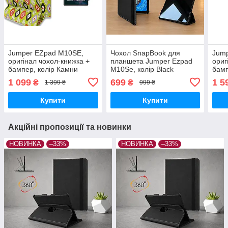
Jumper EZpad M10SE,
Чохол SnapBook для
Jum
оригінал чохол-книжка +
планшета Jumper Ezpad
ориг
бампер, колір Камни
M10Se, колір Black
бамп
1 099
699
1 5
₴
₴
1 399 ₴
999 ₴
Купити
Купити
Акційні пропозиції та новинки
НОВИНКА
–33%
НОВИНКА
–33%