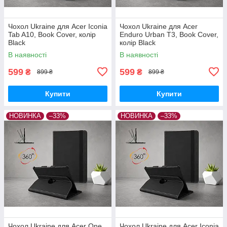
Чохол Ukraine для Acer Iconia
Чохол Ukraine для Acer
Tab A10, Book Cover, колір
Enduro Urban T3, Book Cover,
Black
колір Black
В наявності
В наявності
599
599
₴
₴
899 ₴
899 ₴
Купити
Купити
НОВИНКА
–33%
НОВИНКА
–33%
Чохол Ukraine для Acer One
Чохол Ukraine для Acer Iconia