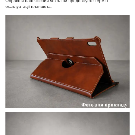
Обравши наш якісний чохол ви продовжуєте термін
експлуатації планшета.