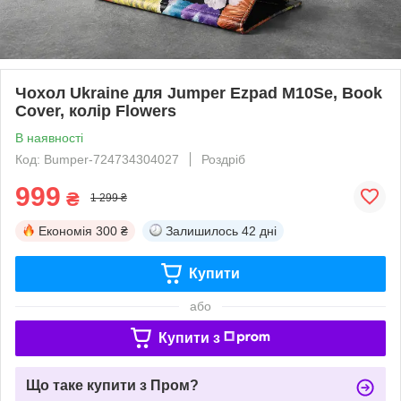
Чохол Ukraine для Jumper Ezpad M10Se, Book
Cover, колір Flowers
В наявності
Код: Bumper-724734304027
Роздріб
999
₴
1 299 ₴
Економія
300 ₴
Залишилось
42 дні
Купити
або
Купити з
Що таке купити з Пром?