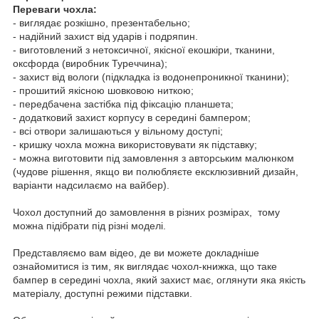
Переваги чохла:
- виглядає розкішно, презентабельно;
- надійний захист від ударів і подряпин.
- виготовлений з нетоксичної, якісної екошкіри, тканини,
оксфорда (виробник Туреччина);
- захист від вологи (підкладка із водонепроникної тканини);
- прошитий якісною шовковою ниткою;
- передбачена застібка під фіксацію планшета;
- додатковий захист корпусу в середині бампером;
- всі отвори залишаються у вільному доступі;
- кришку чохла можна використовувати як підставку;
- можна виготовити під замовлення з авторським малюнком
(чудове рішення, якщо ви полюбляєте ексклюзивний дизайн,
варіанти надсилаємо на вайбер).
Чохол доступний до замовлення в різних розмірах, тому
можна підібрати під різні моделі.
Представляємо вам відео, де ви можете докладніше
ознайомитися із тим, як виглядає чохол-книжка, що таке
бампер в середині чохла, який захист має, оглянути яка якість
матеріалу, доступні режими підставки.