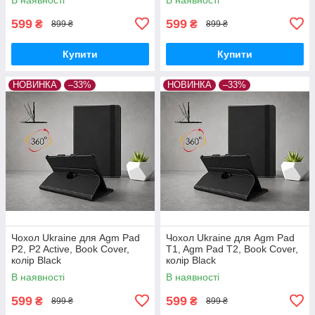
599
599
₴
₴
899 ₴
899 ₴
Купити
Купити
НОВИНКА
–33%
НОВИНКА
–33%
Чохол Ukraine для Agm Pad
Чохол Ukraine для Agm Pad
P2, P2 Active, Book Cover,
T1, Agm Pad T2, Book Cover,
колір Black
колір Black
В наявності
В наявності
599
599
₴
₴
899 ₴
899 ₴