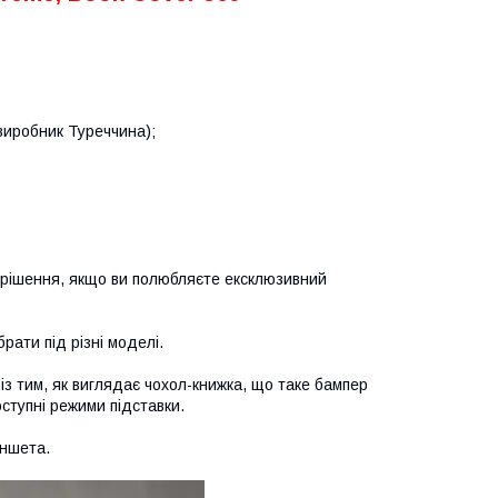
(виробник Туреччина);
 рішення, якщо ви полюбляєте ексклюзивний
рати під різні моделі.
з тим, як виглядає чохол-книжка, що таке бампер
оступні режими підставки.
аншета.