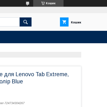
Кошик
Кошик
e для Lenovo Tab Extreme,
олір Blue
er-724734304267