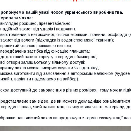
ропонуємо вашій увазі чохол українського виробництва.
ереваги чохла:
 виглядає розкішно, презентабельно;
 надійний захист від ударів і подряпин.
 виготовлений з нетоксичної, якісної екошкіри, тканини, оксфорда 
 захист від вологи (підкладка із водонепроникної тканини);
 прошитий якісною шовковою ниткою;
 передбачена застібка під фіксацію планшета;
 додатковий захист корпусу в середині бампером;
 всі отвори залишаються у вільному доступі;
 кришку чохла можна використовувати як підставку;
 можна виготовити під замовлення з авторським малюнком (чудове
изайн, варіанти надсилаємо на вайбер).
охол доступний до замовлення в різних розмірах, тому можна підіб
редставляємо вам відео, де ви можете докладніше ознайомитися і
 середині чохла, який захист має, оглянути яка якість матеріалу, д
бравши наш якісний чохол ви продовжуєте термін експлуатації пл