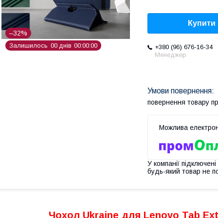
Купити
–32%
Залишилось
0
0
днів
0
0
0
0
0
0
+380 (96) 676-16-34
Менеджер
повернення товару п
У компанії підключені
будь-який товар не п
Чохол Ukraine для Lenovo Tab Ex