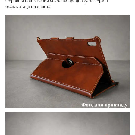
Обравши наш якісний чохол ви продовжуєте термін
експлуатації планшета.