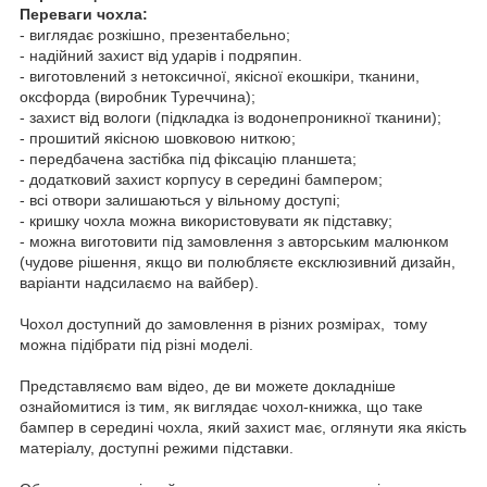
Переваги чохла:
- виглядає розкішно, презентабельно;
- надійний захист від ударів і подряпин.
- виготовлений з нетоксичної, якісної екошкіри, тканини,
оксфорда (виробник Туреччина);
- захист від вологи (підкладка із водонепроникної тканини);
- прошитий якісною шовковою ниткою;
- передбачена застібка під фіксацію планшета;
- додатковий захист корпусу в середині бампером;
- всі отвори залишаються у вільному доступі;
- кришку чохла можна використовувати як підставку;
- можна виготовити під замовлення з авторським малюнком
(чудове рішення, якщо ви полюбляєте ексклюзивний дизайн,
варіанти надсилаємо на вайбер).
Чохол доступний до замовлення в різних розмірах, тому
можна підібрати під різні моделі.
Представляємо вам відео, де ви можете докладніше
ознайомитися із тим, як виглядає чохол-книжка, що таке
бампер в середині чохла, який захист має, оглянути яка якість
матеріалу, доступні режими підставки.