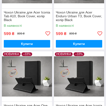
Чохол Ukraine для Acer Iconia
Чохол Ukraine для Acer
Tab A10, Book Cover, колір
Enduro Urban T3, Book Cover,
Black
колір Black
В наявності
В наявності
599
599
₴
₴
899 ₴
899 ₴
Купити
Купити
НОВИНКА
–33%
НОВИНКА
–33%
Чохол Ukraine для Acer One
Чохол Ukraine для Acer Iconia