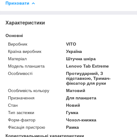
Приховати
Характеристики
Основні
Виробник
VITO
Країна виробник
Україна
Матеріал
Штучна шкіра
Модель планшета
Lenovo Tab Extreme
Особливості
Протиударний, З
підставкою, Тримач-
фіксатор для руки
Особливість кольору
Матовий
Призначення
Для планшета
Стан
Новий
Тип застежки
Гумка
Форм-фактор
Чохол-книжка
Фіксація пристрою
Рамка
Користувальницькі характеристики