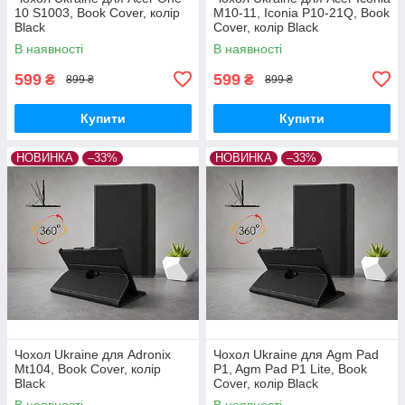
10 S1003, Book Cover, колір
M10-11, Iconia P10-21Q, Book
Black
Cover, колір Black
В наявності
В наявності
599
599
₴
₴
899 ₴
899 ₴
Купити
Купити
НОВИНКА
–33%
НОВИНКА
–33%
Чохол Ukraine для Adronix
Чохол Ukraine для Agm Pad
Mt104, Book Cover, колір
P1, Agm Pad P1 Lite, Book
Black
Cover, колір Black
В наявності
В наявності