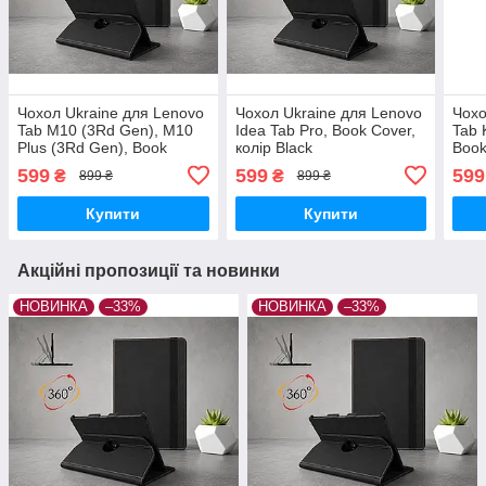
Чохол Ukraine для Lenovo
Чохол Ukraine для Lenovo
Чохо
Tab M10 (3Rd Gen), M10
Idea Tab Pro, Book Cover,
Tab 
Plus (3Rd Gen), Book
колір Black
Book
Cover, колір Black
599
599
599
₴
₴
899 ₴
899 ₴
Купити
Купити
Акційні пропозиції та новинки
НОВИНКА
–33%
НОВИНКА
–33%