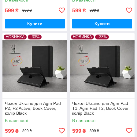
599
599
₴
₴
899 ₴
899 ₴
Купити
Купити
НОВИНКА
–33%
НОВИНКА
–33%
Чохол Ukraine для Agm Pad
Чохол Ukraine для Agm Pad
P2, P2 Active, Book Cover,
T1, Agm Pad T2, Book Cover,
колір Black
колір Black
В наявності
В наявності
599
599
₴
₴
899 ₴
899 ₴