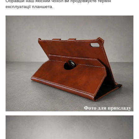
Обравши наш якісний чохол ви продовжуєте термін
експлуатації планшета.