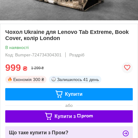
Чохол Ukraine для Lenovo Tab Extreme, Book
Cover, колір London
В наявності
Код: Bumper-724734304301
Роздріб
999
₴
1 299 ₴
Економія
300 ₴
Залишилось
41 день
Купити
або
Купити з
Що таке купити з Пром?