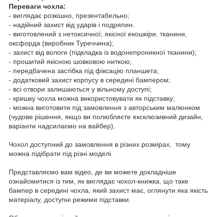
Переваги чохла:
- виглядає розкішно, презентабельно;
- надійний захист від ударів і подряпин.
- виготовлений з нетоксичної, якісної екошкіри, тканини,
оксфорда (виробник Туреччина);
- захист від вологи (підкладка із водонепроникної тканини);
- прошитий якісною шовковою ниткою;
- передбачена застібка під фіксацію планшета;
- додатковий захист корпусу в середині бампером;
- всі отвори залишаються у вільному доступі;
- кришку чохла можна використовувати як підставку;
- можна виготовити під замовлення з авторським малюнком
(чудове рішення, якщо ви полюбляєте ексклюзивний дизайн,
варіанти надсилаємо на вайбер).
Чохол доступний до замовлення в різних розмірах, тому
можна підібрати під різні моделі.
Представляємо вам відео, де ви можете докладніше
ознайомитися із тим, як виглядає чохол-книжка, що таке
бампер в середині чохла, який захист має, оглянути яка якість
матеріалу, доступні режими підставки.