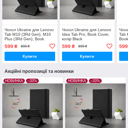
Чохол Ukraine для Lenovo
Чохол Ukraine для Lenovo
Чохо
Tab M10 (3Rd Gen), M10
Idea Tab Pro, Book Cover,
Tab 
Plus (3Rd Gen), Book
колір Black
Book
Cover, колір Black
599
599
599
₴
₴
899 ₴
899 ₴
Купити
Купити
Акційні пропозиції та новинки
НОВИНКА
–33%
НОВИНКА
–33%