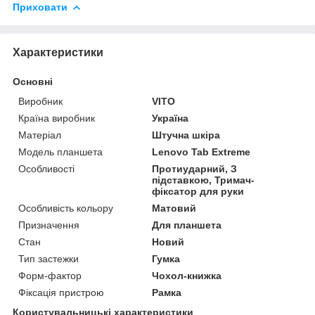
Приховати
Характеристики
Основні
Виробник
VITO
Країна виробник
Україна
Матеріал
Штучна шкіра
Модель планшета
Lenovo Tab Extreme
Особливості
Протиударний, З
підставкою, Тримач-
фіксатор для руки
Особливість кольору
Матовий
Призначення
Для планшета
Стан
Новий
Тип застежки
Гумка
Форм-фактор
Чохол-книжка
Фіксація пристрою
Рамка
Користувальницькі характеристики