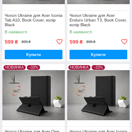
Чохол Ukraine для Acer Iconia
Чохол Ukraine для Acer
Tab A10, Book Cover, колір
Enduro Urban T3, Book Cover,
Black
колір Black
В наявності
В наявності
599
599
₴
₴
899 ₴
899 ₴
Купити
Купити
НОВИНКА
–33%
НОВИНКА
–33%
Чохол Ukraine для Acer One
Чохол Ukraine для Acer Iconia