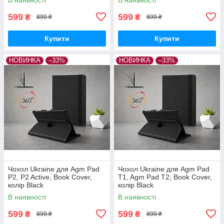
599
599
₴
₴
899 ₴
899 ₴
Купити
Купити
НОВИНКА
–33%
НОВИНКА
–33%
Чохол Ukraine для Agm Pad
Чохол Ukraine для Agm Pad
P2, P2 Active, Book Cover,
T1, Agm Pad T2, Book Cover,
колір Black
колір Black
В наявності
В наявності
599
599
₴
₴
899 ₴
899 ₴