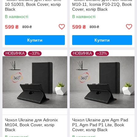
10 S1003, Book Cover, колір
M10-11, Iconia P10-21Q, Book
Black
Cover, колір Black
В наявності
В наявності
599
599
₴
₴
899 ₴
899 ₴
Купити
Купити
НОВИНКА
–33%
НОВИНКА
–33%
Чохол Ukraine для Adronix
Чохол Ukraine для Agm Pad
Mt104, Book Cover, колір
P1, Agm Pad P1 Lite, Book
Black
Cover, колір Black
В наявності
В наявності