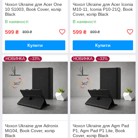
Чохол Ukraine для Acer One
Чохол Ukraine для Acer Iconia
10 S1003, Book Cover, колір
M10-11, Iconia P10-21Q, Book
Black
Cover, колір Black
В наявності
В наявності
599
599
₴
₴
899 ₴
899 ₴
Купити
Купити
НОВИНКА
–33%
НОВИНКА
–33%
Чохол Ukraine для Adronix
Чохол Ukraine для Agm Pad
Mt104, Book Cover, колір
P1, Agm Pad P1 Lite, Book
Black
Cover, колір Black