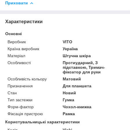
Приховати
Характеристики
Основні
Виробник
VITO
Країна виробник
Україна
Матеріал
Штучна шкіра
Особливості
Протиударний, З
підставкою, Тримач-
фіксатор для руки
Особливість кольору
Матовий
Призначення
Для планшета
Стан
Новий
Тип застежки
Гумка
Форм-фактор
Чохол-книжка
Фіксація пристрою
Рамка
Користувальницькі характеристики
Колір
Viski