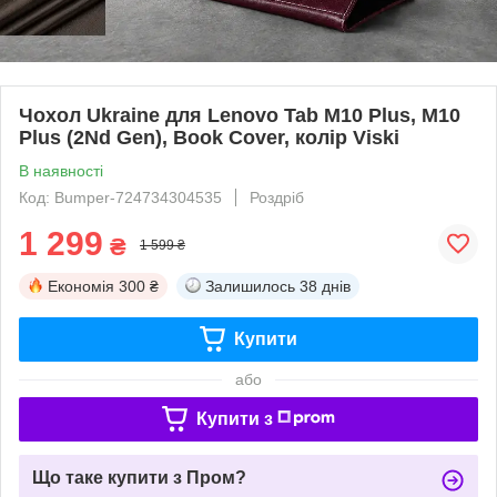
Чохол Ukraine для Lenovo Tab M10 Plus, M10
Plus (2Nd Gen), Book Cover, колір Viski
В наявності
Код: Bumper-724734304535
Роздріб
1 299
₴
1 599 ₴
Економія
300 ₴
Залишилось
38 днів
Купити
або
Купити з
Що таке купити з Пром?