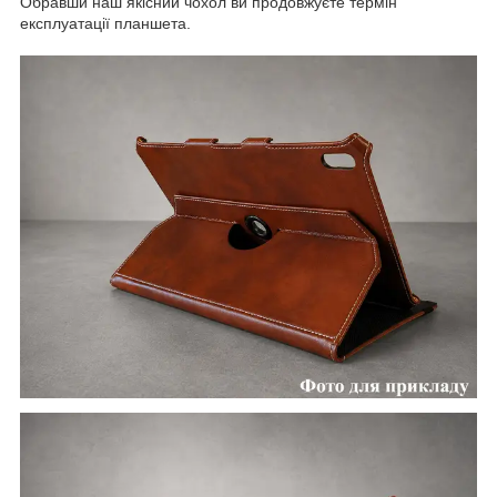
Обравши наш якісний чохол ви продовжуєте термін
експлуатації планшета.