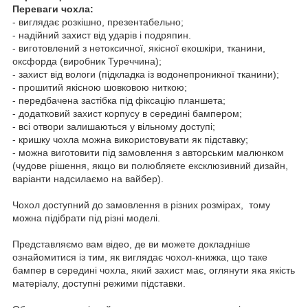
Переваги чохла:
- виглядає розкішно, презентабельно;
- надійний захист від ударів і подряпин.
- виготовлений з нетоксичної, якісної екошкіри, тканини,
оксфорда (виробник Туреччина);
- захист від вологи (підкладка із водонепроникної тканини);
- прошитий якісною шовковою ниткою;
- передбачена застібка під фіксацію планшета;
- додатковий захист корпусу в середині бампером;
- всі отвори залишаються у вільному доступі;
- кришку чохла можна використовувати як підставку;
- можна виготовити під замовлення з авторським малюнком
(чудове рішення, якщо ви полюбляєте ексклюзивний дизайн,
варіанти надсилаємо на вайбер).
Чохол доступний до замовлення в різних розмірах, тому
можна підібрати під різні моделі.
Представляємо вам відео, де ви можете докладніше
ознайомитися із тим, як виглядає чохол-книжка, що таке
бампер в середині чохла, який захист має, оглянути яка якість
матеріалу, доступні режими підставки.