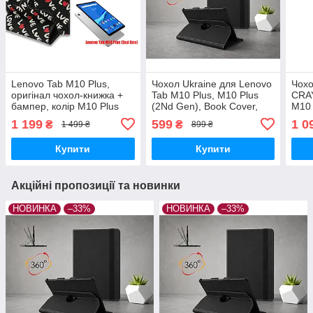
Lenovo Tab M10 Plus,
Чохол Ukraine для Lenovo
Чохо
оригінал чохол-книжка +
Tab M10 Plus, M10 Plus
CRA
бампер, колір M10 Plus
(2Nd Gen), Book Cover,
M10 
(2nd Gen)
колір Black
— ст
1 199
599
1 0
₴
₴
1 499 ₴
899 ₴
збир
Купити
Купити
Акційні пропозиції та новинки
НОВИНКА
–33%
НОВИНКА
–33%