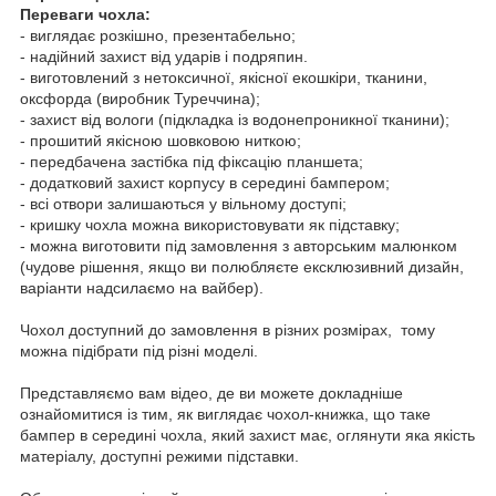
Переваги чохла:
- виглядає розкішно, презентабельно;
- надійний захист від ударів і подряпин.
- виготовлений з нетоксичної, якісної екошкіри, тканини,
оксфорда (виробник Туреччина);
- захист від вологи (підкладка із водонепроникної тканини);
- прошитий якісною шовковою ниткою;
- передбачена застібка під фіксацію планшета;
- додатковий захист корпусу в середині бампером;
- всі отвори залишаються у вільному доступі;
- кришку чохла можна використовувати як підставку;
- можна виготовити під замовлення з авторським малюнком
(чудове рішення, якщо ви полюбляєте ексклюзивний дизайн,
варіанти надсилаємо на вайбер).
Чохол доступний до замовлення в різних розмірах, тому
можна підібрати під різні моделі.
Представляємо вам відео, де ви можете докладніше
ознайомитися із тим, як виглядає чохол-книжка, що таке
бампер в середині чохла, який захист має, оглянути яка якість
матеріалу, доступні режими підставки.