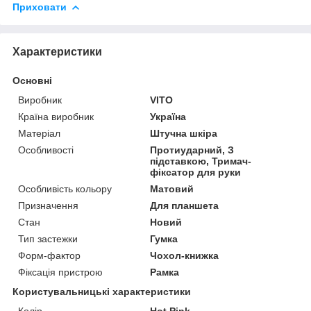
Приховати
Характеристики
Основні
Виробник
VITO
Країна виробник
Україна
Матеріал
Штучна шкіра
Особливості
Протиударний, З
підставкою, Тримач-
фіксатор для руки
Особливість кольору
Матовий
Призначення
Для планшета
Стан
Новий
Тип застежки
Гумка
Форм-фактор
Чохол-книжка
Фіксація пристрою
Рамка
Користувальницькі характеристики
Колір
Hot Pink