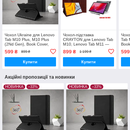
Чохол Ukraine для Lenovo
Чохол-підставка
Чохо
Tab M10 Plus, M10 Plus
CRAYTON для Lenovo Tab
Tab 
(2Nd Gen), Book Cover,
M10, Lenovo Tab M11 —
Book
колір Black
стиль, захист і ручне
599
899
599
₴
₴
899 ₴
1 199 ₴
збирання, колір
Карміновий
Купити
Купити
Акційні пропозиції та новинки
НОВИНКА
–33%
НОВИНКА
–33%