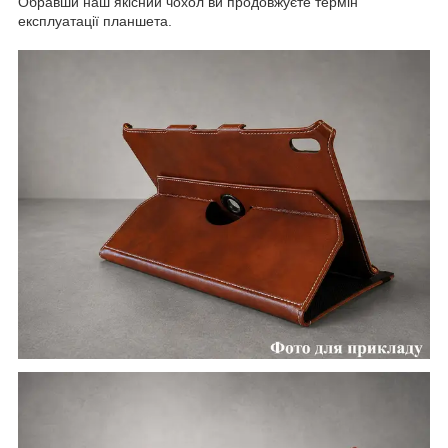
Обравши наш якісний чохол ви продовжуєте термін
експлуатації планшета.