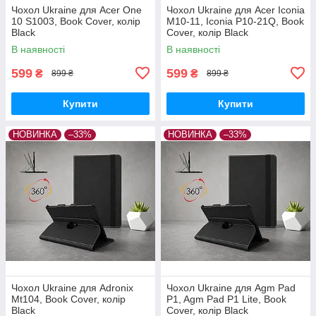
Чохол Ukraine для Acer One
Чохол Ukraine для Acer Iconia
10 S1003, Book Cover, колір
M10-11, Iconia P10-21Q, Book
Black
Cover, колір Black
В наявності
В наявності
599
599
₴
₴
899 ₴
899 ₴
Купити
Купити
НОВИНКА
–33%
НОВИНКА
–33%
Чохол Ukraine для Adronix
Чохол Ukraine для Agm Pad
Mt104, Book Cover, колір
P1, Agm Pad P1 Lite, Book
Black
Cover, колір Black