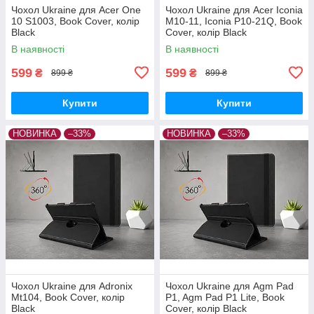
Чохол Ukraine для Acer One
Чохол Ukraine для Acer Iconia
10 S1003, Book Cover, колір
M10-11, Iconia P10-21Q, Book
Black
Cover, колір Black
В наявності
В наявності
599
599
₴
₴
899 ₴
899 ₴
Купити
Купити
НОВИНКА
–33%
НОВИНКА
–33%
Чохол Ukraine для Adronix
Чохол Ukraine для Agm Pad
Mt104, Book Cover, колір
P1, Agm Pad P1 Lite, Book
Black
Cover, колір Black