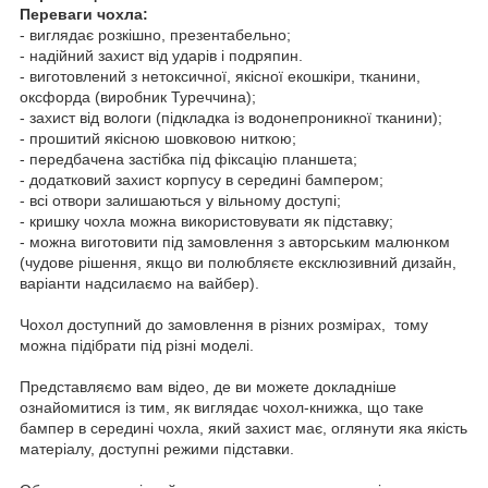
Переваги чохла:
- виглядає розкішно, презентабельно;
- надійний захист від ударів і подряпин.
- виготовлений з нетоксичної, якісної екошкіри, тканини,
оксфорда (виробник Туреччина);
- захист від вологи (підкладка із водонепроникної тканини);
- прошитий якісною шовковою ниткою;
- передбачена застібка під фіксацію планшета;
- додатковий захист корпусу в середині бампером;
- всі отвори залишаються у вільному доступі;
- кришку чохла можна використовувати як підставку;
- можна виготовити під замовлення з авторським малюнком
(чудове рішення, якщо ви полюбляєте ексклюзивний дизайн,
варіанти надсилаємо на вайбер).
Чохол доступний до замовлення в різних розмірах, тому
можна підібрати під різні моделі.
Представляємо вам відео, де ви можете докладніше
ознайомитися із тим, як виглядає чохол-книжка, що таке
бампер в середині чохла, який захист має, оглянути яка якість
матеріалу, доступні режими підставки.