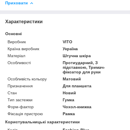
Приховати
Характеристики
Основні
Виробник
VITO
Країна виробник
Україна
Матеріал
Штучна шкіра
Особливості
Протиударний, З
підставкою, Тримач-
фіксатор для руки
Особливість кольору
Матовий
Призначення
Для планшета
Стан
Новий
Тип застежки
Гумка
Форм-фактор
Чохол-книжка
Фіксація пристрою
Рамка
Користувальницькі характеристики
Колір
Fashion-Blue