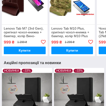
Lenovo Tab M7 (3rd Gen),
Lenovo Tab M10 Plus,
Чохо
оригінал чохол-книжка +
оригінал чохол-книжка +
Tab 
бампер, колір Вино-
бампер, колір M10 Plus
(2Nd
Красный
(2nd Gen)
колі
999
999
599
₴
₴
1 299 ₴
1 299 ₴
Купити
Купити
Акційні пропозиції та новинки
НОВИНКА
–33%
НОВИНКА
–33%