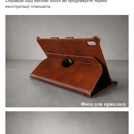
Обравши наш якісний чохол ви продовжуєте термін
експлуатації планшета.