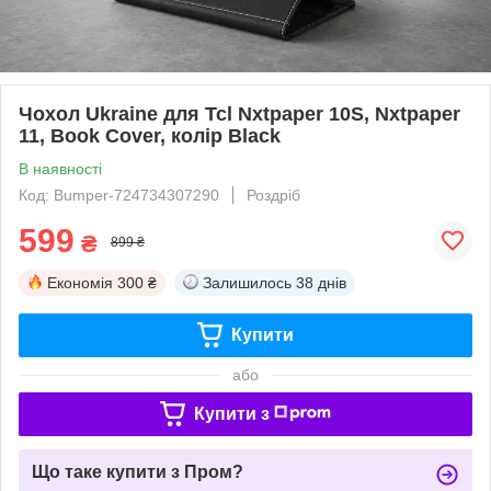
Чохол Ukraine для Tcl Nxtpaper 10S, Nxtpaper
11, Book Cover, колір Black
В наявності
Код: Bumper-724734307290
Роздріб
599
₴
899 ₴
Економія
300 ₴
Залишилось
38 днів
Купити
або
Купити з
Що таке купити з Пром?