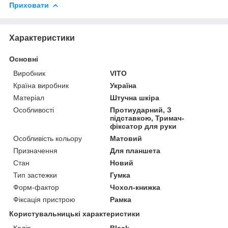
Приховати
Характеристики
Основні
Виробник
VITO
Країна виробник
Україна
Матеріал
Штучна шкіра
Особливості
Протиударний, З
підставкою, Тримач-
фіксатор для руки
Особливість кольору
Матовий
Призначення
Для планшета
Стан
Новий
Тип застежки
Гумка
Форм-фактор
Чохол-книжка
Фіксація пристрою
Рамка
Користувальницькі характеристики
Колір
Black