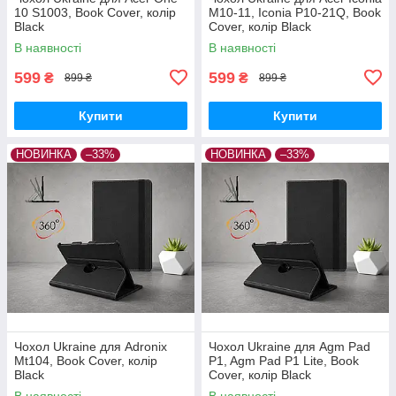
10 S1003, Book Cover, колір
M10-11, Iconia P10-21Q, Book
Black
Cover, колір Black
В наявності
В наявності
599
599
₴
₴
899 ₴
899 ₴
Купити
Купити
НОВИНКА
–33%
НОВИНКА
–33%
Чохол Ukraine для Adronix
Чохол Ukraine для Agm Pad
Mt104, Book Cover, колір
P1, Agm Pad P1 Lite, Book
Black
Cover, колір Black
В наявності
В наявності