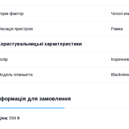
Форм-фактор
Чохол-кн
іксація пристрою
Рамка
Користувальницькі характеристики
олір
Коричнев
Модель планшета
Blackview
нформація для замовлення
іна:
599 ₴