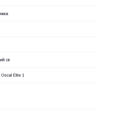
ижка
ий св
 Oscal Elite 1