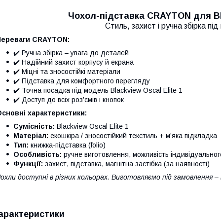
Чохол-підставка CRAYTON для Bla
Стиль, захист і ручна збірка пі
Переваги CRAYTON:
✔️ Ручна збірка – увага до деталей
✔️ Надійний захист корпусу й екрана
✔️ Міцні та зносостійкі матеріали
✔️ Підставка для комфортного перегляду
✔️ Точна посадка під модель Blackview Oscal Elite 1
✔️ Доступ до всіх роз’ємів і кнопок
сновні характеристики:
Сумісність:
Blackview Oscal Elite 1
Матеріал:
екошкіра / зносостійкий текстиль + м’яка підкладка
Тип:
книжка-підставка (folio)
Особливість:
ручне виготовлення, можливість індивідуально
Функції:
захист, підставка, магнітна застібка (за наявності)
охли доступні в різних кольорах. Виготовляємо під замовлення –
арактеристики