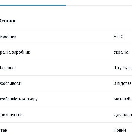
Основні
иробник
VITO
раїна виробник
Україна
атеріал
Штучна ш
собливості
З підста
собливість кольору
Матовий
ризначення
Для пла
Стан
Новий