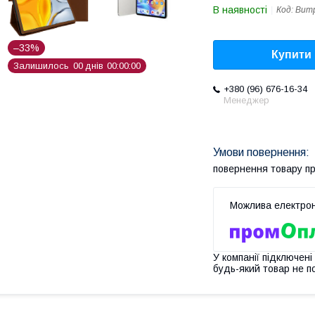
В наявності
Код:
Bump
–33%
Купити
Залишилось
0
0
днів
0
0
0
0
0
0
+380 (96) 676-16-34
Менеджер
повернення товару п
У компанії підключені
будь-який товар не п