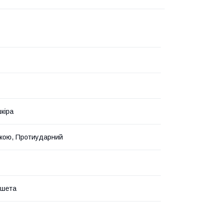
кіра
вкою, Протиударний
ншета