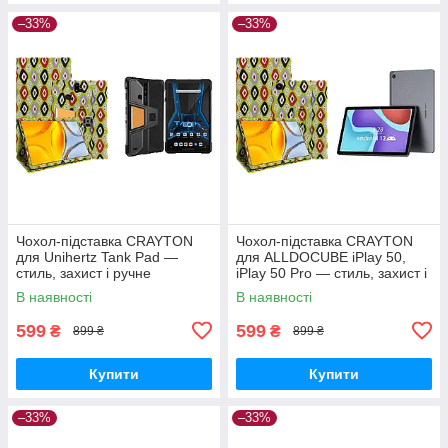
–33%
–33%
Чохол-підставка CRAYTON
Чохол-підставка CRAYTON
для Unihertz Tank Pad —
для ALLDOCUBE iPlay 50,
стиль, захист і ручне
iPlay 50 Pro — стиль, захист і
збирання, колір Камні
ручне збирання, колір Камні
В наявності
В наявності
599
599
₴
₴
899 ₴
899 ₴
Купити
Купити
–33%
–33%