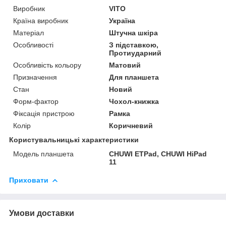
Виробник
VITO
Країна виробник
Україна
Матеріал
Штучна шкіра
Особливості
З підставкою,
Протиударний
Особливість кольору
Матовий
Призначення
Для планшета
Стан
Новий
Форм-фактор
Чохол-книжка
Фіксація пристрою
Рамка
Колір
Коричневий
Користувальницькі характеристики
Модель планшета
CHUWI ETPad, CHUWI HiPad
11
Приховати
Умови доставки