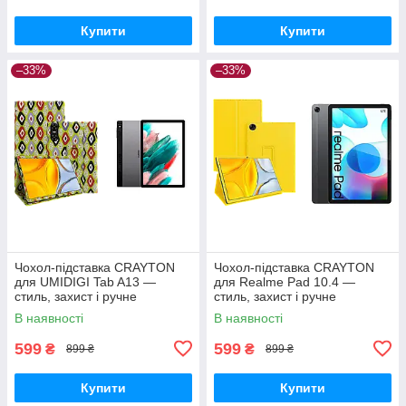
Купити
Купити
–33%
–33%
Чохол-підставка CRAYTON
Чохол-підставка CRAYTON
для UMIDIGI Tab A13 —
для Realme Pad 10.4 —
стиль, захист і ручне
стиль, захист і ручне
збирання, колір Камні
збирання, колір Жовтий
В наявності
В наявності
599
599
₴
₴
899 ₴
899 ₴
Купити
Купити