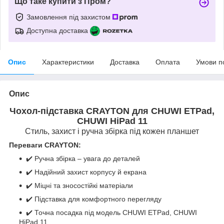
Що таке купити з Пром?
Замовлення під захистом
Доступна доставка
Опис
Характеристики
Доставка
Оплата
Умови п
Опис
Чохол-підставка CRAYTON для CHUWI ETPad,
CHUWI HiPad 11
Стиль, захист і ручна збірка під кожен планшет
Переваги CRAYTON:
✔️ Ручна збірка – увага до деталей
✔️ Надійний захист корпусу й екрана
✔️ Міцні та зносостійкі матеріали
✔️ Підставка для комфортного перегляду
✔️ Точна посадка під модель CHUWI ETPad, CHUWI
HiPad 11