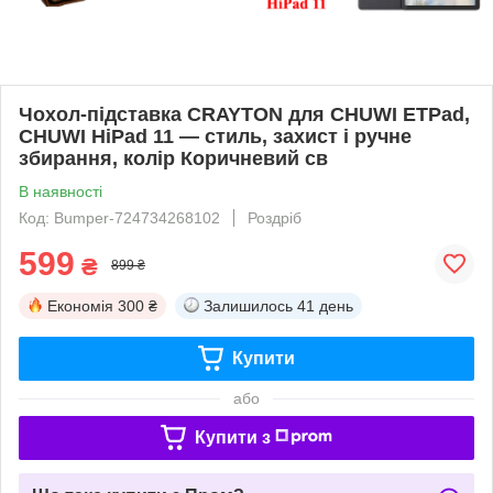
Чохол-підставка CRAYTON для CHUWI ETPad,
CHUWI HiPad 11 — стиль, захист і ручне
збирання, колір Коричневий св
В наявності
Код: Bumper-724734268102
Роздріб
599
₴
899 ₴
Економія
300 ₴
Залишилось
41 день
Купити
або
Купити з