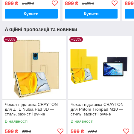
Pro — стиль, захист і
— стиль, захист і ручне
стил
899
899
899
₴
₴
1 199 ₴
1 199 ₴
ручне збирання, колір
збирання, колір
збир
Карміновий
Карміновий
Карм
Купити
Купити
Акційні пропозиції та новинки
–33%
–33%
Чохол-підставка CRAYTON
Чохол-підставка CRAYTON
для ZTE Nubia Pad 3D —
для Pritom Tronpad M10 —
стиль, захист і ручне
стиль, захист і ручне
збирання, колір Бежевий
збирання, колір Жовтий
В наявності
В наявності
599
599
₴
₴
899 ₴
899 ₴