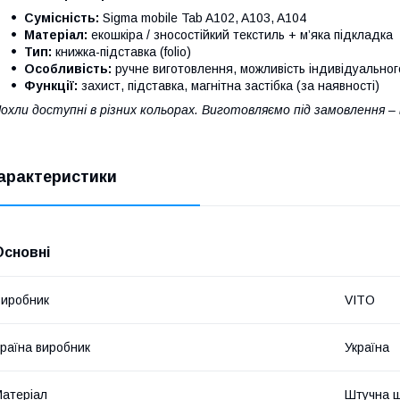
Сумісність:
Sigma mobile Tab A102, A103, A104
Матеріал:
екошкіра / зносостійкий текстиль + м’яка підкладка
Тип:
книжка-підставка (folio)
Особливість:
ручне виготовлення, можливість індивідуально
Функції:
захист, підставка, магнітна застібка (за наявності)
охли доступні в різних кольорах. Виготовляємо під замовлення –
арактеристики
Основні
иробник
VITO
раїна виробник
Україна
атеріал
Штучна ш