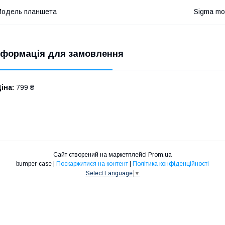
Модель планшета
Sigma mo
нформація для замовлення
іна:
799 ₴
Сайт створений на маркетплейсі
Prom.ua
bumper-case |
Поскаржитися на контент
|
Політика конфіденційності
Select Language
▼