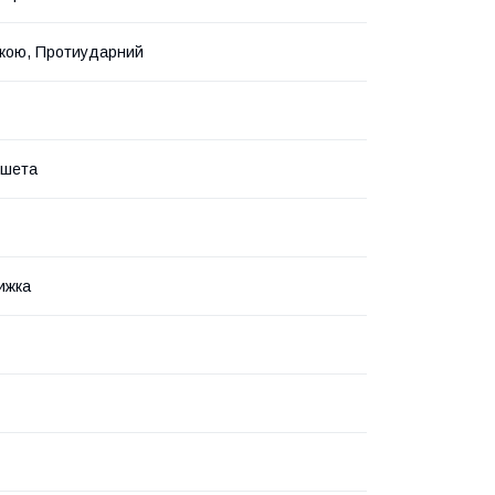
вкою, Протиударний
ншета
ижка