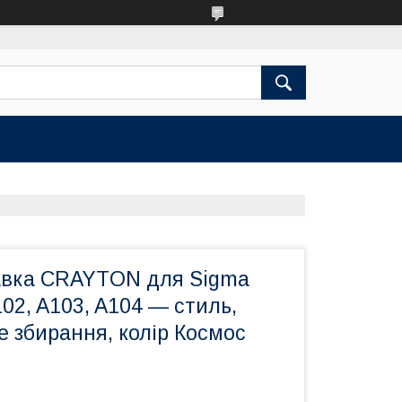
авка CRAYTON для Sigma
102, A103, A104 — стиль,
не збирання, колір Космос