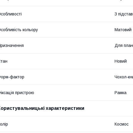
собливості
З підста
собливість кольору
Матовий
ризначення
Для пла
Стан
Новий
Форм-фактор
Чохол-кн
іксація пристрою
Рамка
Користувальницькі характеристики
олір
Космос