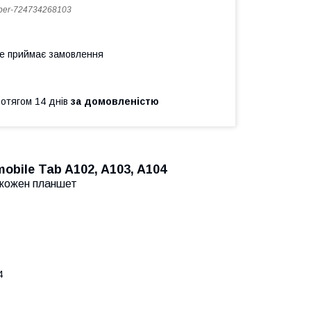
er-724734268103
не приймає замовлення
ротягом 14 днів
за домовленістю
bile Tab A102, A103, A104
д кожен планшет
4