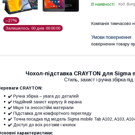
В наявності
Код:
Bump
–27%
Компанія тимчасово 
Залишилось
0
0
днів
0
0
0
0
0
0
повернення товару п
Чохол-підставка CRAYTON для Sigma mo
Стиль, захист і ручна збірка пі
Переваги CRAYTON:
✔️ Ручна збірка – увага до деталей
✔️ Надійний захист корпусу й екрана
✔️ Міцні та зносостійкі матеріали
✔️ Підставка для комфортного перегляду
✔️ Точна посадка під модель Sigma mobile Tab A102, A103, A10
✔️ Доступ до всіх роз’ємів і кнопок
сновні характеристики: