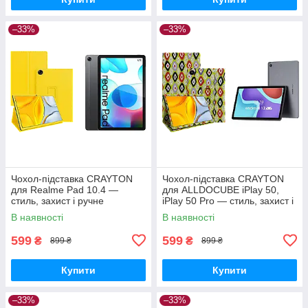
–33%
–33%
Чохол-підставка CRAYTON
Чохол-підставка CRAYTON
для Realme Pad 10.4 —
для ALLDOCUBE iPlay 50,
стиль, захист і ручне
iPlay 50 Pro — стиль, захист і
збирання, колір Жовтий
ручне збирання, колір Камні
В наявності
В наявності
599
599
₴
₴
899 ₴
899 ₴
Купити
Купити
–33%
–33%