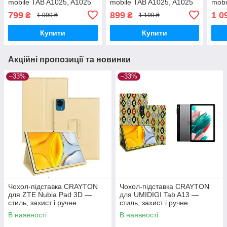
mobile TAB A1025, A1025
mobile TAB A1025, A1025
mobi
X-treme 2 — стиль, захист
X-treme 2 — стиль, захист
A101
799
899
1 0
₴
₴
1 099 ₴
1 199 ₴
і ручне збирання, колір
і ручне збирання, колір
захи
Камиш
Карміновий
колі
Купити
Купити
Акційні пропозиції та новинки
–33%
–33%
Чохол-підставка CRAYTON
Чохол-підставка CRAYTON
для ZTE Nubia Pad 3D —
для UMIDIGI Tab A13 —
стиль, захист і ручне
стиль, захист і ручне
збирання, колір Бежевий
збирання, колір Камні
В наявності
В наявності