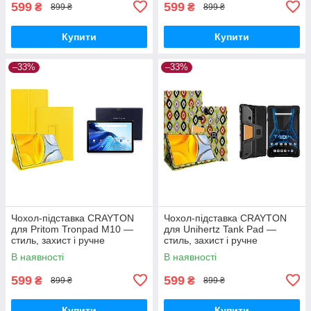
599
599
₴
₴
899 ₴
899 ₴
Купити
Купити
–33%
–33%
Чохол-підставка CRAYTON
Чохол-підставка CRAYTON
для Pritom Tronpad M10 —
для Unihertz Tank Pad —
стиль, захист і ручне
стиль, захист і ручне
збирання, колір Жовтий
збирання, колір Камні
В наявності
В наявності
599
599
₴
₴
899 ₴
899 ₴
Купити
Купити