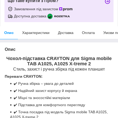
Що таке купити з Пром?
Замовлення під захистом
Доступна доставка
Опис
Характеристики
Доставка
Оплата
Умови п
Опис
Чохол-підставка CRAYTON для Sigma mobile
TAB A1025, A1025 X-treme 2
Стиль, захист і ручна збірка під кожен планшет
Переваги CRAYTON:
✔️ Ручна збірка – увага до деталей
✔️ Надійний захист корпусу й екрана
✔️ Міцні та зносостійкі матеріали
✔️ Підставка для комфортного перегляду
✔️ Точна посадка під модель Sigma mobile TAB A1025,
A1025 X-treme 2