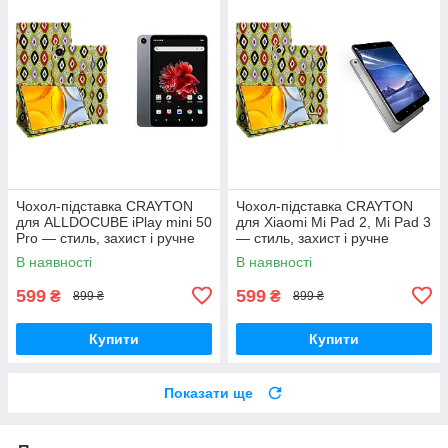
Чохол-підставка CRAYTON
Чохол-підставка CRAYTON
для ALLDOCUBE iPlay mini 50
для Xiaomi Mi Pad 2, Mi Pad 3
Pro — стиль, захист і ручне
— стиль, захист і ручне
збирання, колір Камні
збирання, колір Камні
В наявності
В наявності
599
599
₴
₴
899 ₴
899 ₴
Купити
Купити
Показати ще