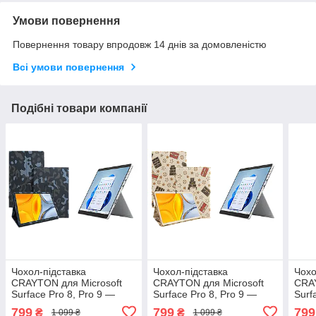
Умови повернення
Повернення товару впродовж 14 днів за домовленістю
Всі умови повернення
Подібні товари компанії
Чохол-підставка
Чохол-підставка
Чохо
CRAYTON для Microsoft
CRAYTON для Microsoft
CRAY
Surface Pro 8, Pro 9 —
Surface Pro 8, Pro 9 —
Surf
стиль, захист і ручне
стиль, захист і ручне
стил
799
799
799
₴
₴
1 099 ₴
1 099 ₴