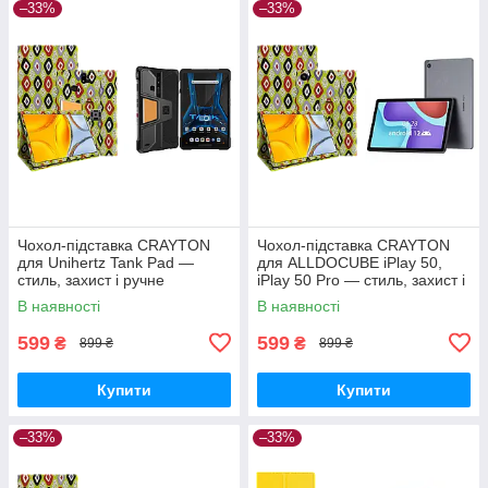
–33%
–33%
Чохол-підставка CRAYTON
Чохол-підставка CRAYTON
для Unihertz Tank Pad —
для ALLDOCUBE iPlay 50,
стиль, захист і ручне
iPlay 50 Pro — стиль, захист і
збирання, колір Камні
ручне збирання, колір Камні
В наявності
В наявності
599
599
₴
₴
899 ₴
899 ₴
Купити
Купити
–33%
–33%