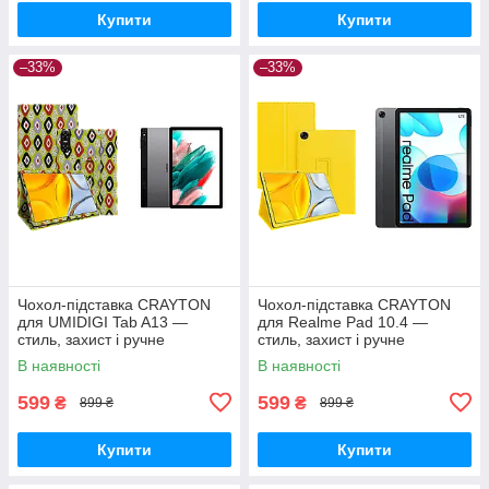
Купити
Купити
–33%
–33%
Чохол-підставка CRAYTON
Чохол-підставка CRAYTON
для UMIDIGI Tab A13 —
для Realme Pad 10.4 —
стиль, захист і ручне
стиль, захист і ручне
збирання, колір Камні
збирання, колір Жовтий
В наявності
В наявності
599
599
₴
₴
899 ₴
899 ₴
Купити
Купити