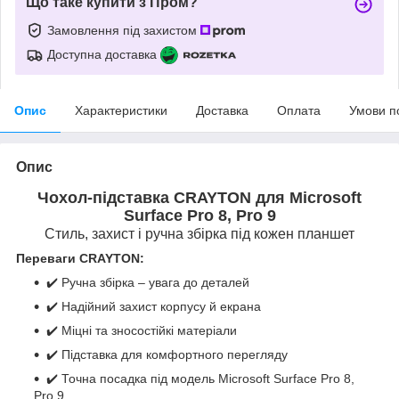
Що таке купити з Пром?
Замовлення під захистом
Доступна доставка
Опис
Характеристики
Доставка
Оплата
Умови п
Опис
Чохол-підставка CRAYTON для Microsoft
Surface Pro 8, Pro 9
Стиль, захист і ручна збірка під кожен планшет
Переваги CRAYTON:
✔️ Ручна збірка – увага до деталей
✔️ Надійний захист корпусу й екрана
✔️ Міцні та зносостійкі матеріали
✔️ Підставка для комфортного перегляду
✔️ Точна посадка під модель Microsoft Surface Pro 8,
Pro 9