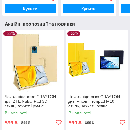
збирання, колір Хакі зима
збирання, колір Луі білий
збир
сині
Купити
Купити
Акційні пропозиції та новинки
–33%
–33%
Чохол-підставка CRAYTON
Чохол-підставка CRAYTON
для ZTE Nubia Pad 3D —
для Pritom Tronpad M10 —
стиль, захист і ручне
стиль, захист і ручне
збирання, колір Бежевий
збирання, колір Жовтий
В наявності
В наявності
599
599
₴
₴
899 ₴
899 ₴