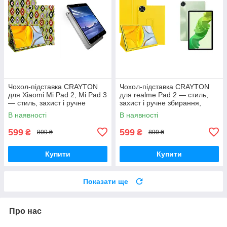
Чохол-підставка CRAYTON
Чохол-підставка CRAYTON
для Xiaomi Mi Pad 2, Mi Pad 3
для realme Pad 2 — стиль,
— стиль, захист і ручне
захист і ручне збирання,
збирання, колір Камні
колір Жовтий
В наявності
В наявності
599
599
₴
₴
899 ₴
899 ₴
Купити
Купити
Показати ще
Про нас