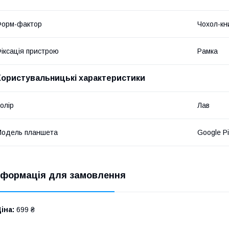
Форм-фактор
Чохол-кн
іксація пристрою
Рамка
Користувальницькі характеристики
олір
Лав
Модель планшета
Google Pi
нформація для замовлення
іна:
699 ₴