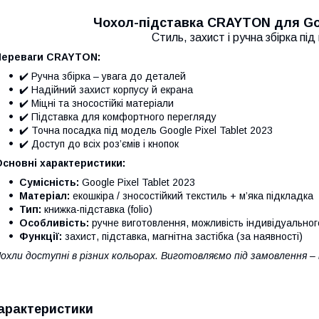
Чохол-підставка CRAYTON для Goog
Стиль, захист і ручна збірка пі
Переваги CRAYTON:
✔️ Ручна збірка – увага до деталей
✔️ Надійний захист корпусу й екрана
✔️ Міцні та зносостійкі матеріали
✔️ Підставка для комфортного перегляду
✔️ Точна посадка під модель Google Pixel Tablet 2023
✔️ Доступ до всіх роз’ємів і кнопок
сновні характеристики:
Сумісність:
Google Pixel Tablet 2023
Матеріал:
екошкіра / зносостійкий текстиль + м’яка підкладка
Тип:
книжка-підставка (folio)
Особливість:
ручне виготовлення, можливість індивідуально
Функції:
захист, підставка, магнітна застібка (за наявності)
охли доступні в різних кольорах. Виготовляємо під замовлення –
арактеристики