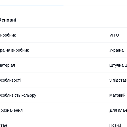
Основні
иробник
VITO
раїна виробник
Україна
атеріал
Штучна ш
собливості
З підста
собливість кольору
Матовий
ризначення
Для пла
Стан
Новий