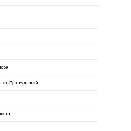
кіра
вкою, Протиударний
ншета