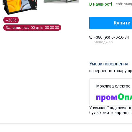
В наявності
Код:
Bump
–30%
Купити
Залишилось
0
0
днів
0
0
0
0
0
0
+380 (96) 676-16-34
Менеджер
повернення товару п
У компанії підключені
будь-який товар не п