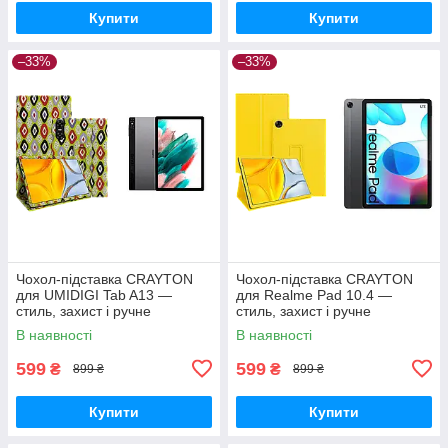
Купити
Купити
–33%
–33%
Чохол-підставка CRAYTON
Чохол-підставка CRAYTON
для UMIDIGI Tab A13 —
для Realme Pad 10.4 —
стиль, захист і ручне
стиль, захист і ручне
збирання, колір Камні
збирання, колір Жовтий
В наявності
В наявності
599
599
₴
₴
899 ₴
899 ₴
Купити
Купити