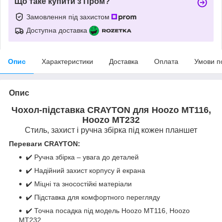
Що таке купити з Пром?
Замовлення під захистом
Доступна доставка
Опис
Характеристики
Доставка
Оплата
Умови п
Опис
Чохол-підставка CRAYTON для Hoozo MT116,
Hoozo MT232
Стиль, захист і ручна збірка під кожен планшет
Переваги CRAYTON:
✔️ Ручна збірка – увага до деталей
✔️ Надійний захист корпусу й екрана
✔️ Міцні та зносостійкі матеріали
✔️ Підставка для комфортного перегляду
✔️ Точна посадка під модель Hoozo MT116, Hoozo
MT232