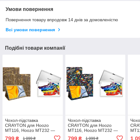
Умови повернення
Повернення товару впродовж 14 днів за домовленістю
Всі умови повернення
Подібні товари компанії
Чохол-підставка
Чохол-підставка
Чохо
CRAYTON для Hoozo
CRAYTON для Hoozo
CRA
MT116, Hoozo MT232 —
MT116, Hoozo MT232 —
MT1
стиль, захист і ручне
стиль, захист і ручне
стил
799
799
1 0
₴
₴
1 099 ₴
1 099 ₴