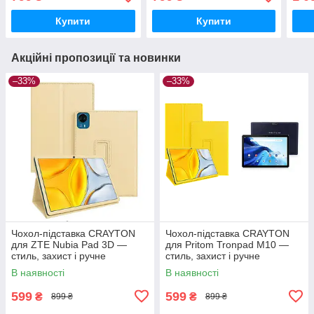
збирання, колір Камиш
збирання, колір Космос
збир
Купити
Купити
Акційні пропозиції та новинки
–33%
–33%
Чохол-підставка CRAYTON
Чохол-підставка CRAYTON
для ZTE Nubia Pad 3D —
для Pritom Tronpad M10 —
стиль, захист і ручне
стиль, захист і ручне
збирання, колір Бежевий
збирання, колір Жовтий
В наявності
В наявності
599
599
₴
₴
899 ₴
899 ₴