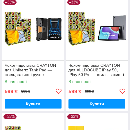
–33%
–33%
Чохол-підставка CRAYTON
Чохол-підставка CRAYTON
для Unihertz Tank Pad —
для ALLDOCUBE iPlay 50,
стиль, захист і ручне
iPlay 50 Pro — стиль, захист і
збирання, колір Камні
ручне збирання, колір Камні
В наявності
В наявності
599
599
₴
₴
899 ₴
899 ₴
Купити
Купити
–33%
–33%