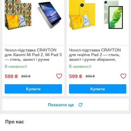
Чохол-підставка CRAYTON
Чохол-підставка CRAYTON
для Xiaomi Mi Pad 2, Mi Pad 3
для realme Pad 2 — стиль,
— стиль, захист і ручне
захист і ручне збирання,
збирання, колір Камні
колір Жовтий
В наявності
В наявності
599
599
₴
₴
899 ₴
899 ₴
Купити
Купити
Показати ще
Про нас