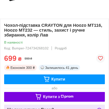
Чохол-підставка CRAYTON для Hoozo MT116,
Hoozo MT232 — стиль, захист і ручне
збирання, колір Лав
В наявності
Код: Bumper-724734268102
Роздріб
699
₴
999 ₴
Економія
300 ₴
Залишилось
41 день
Купити
або
Купити з