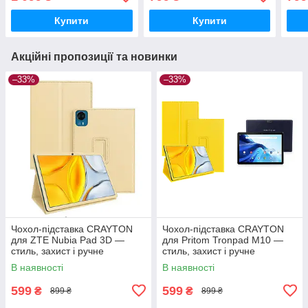
Крокодил
колір Камиш
колі
Купити
Купити
Акційні пропозиції та новинки
–33%
–33%
Чохол-підставка CRAYTON
Чохол-підставка CRAYTON
для ZTE Nubia Pad 3D —
для Pritom Tronpad M10 —
стиль, захист і ручне
стиль, захист і ручне
збирання, колір Бежевий
збирання, колір Жовтий
В наявності
В наявності
599
599
₴
₴
899 ₴
899 ₴