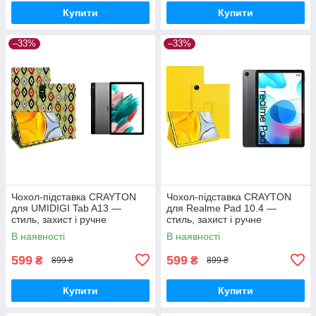
Купити
Купити
–33%
–33%
Чохол-підставка CRAYTON
Чохол-підставка CRAYTON
для UMIDIGI Tab A13 —
для Realme Pad 10.4 —
стиль, захист і ручне
стиль, захист і ручне
збирання, колір Камні
збирання, колір Жовтий
В наявності
В наявності
599
599
₴
₴
899 ₴
899 ₴
Купити
Купити