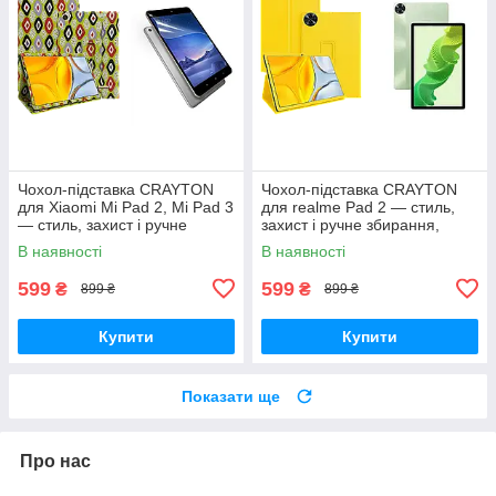
Чохол-підставка CRAYTON
Чохол-підставка CRAYTON
для Xiaomi Mi Pad 2, Mi Pad 3
для realme Pad 2 — стиль,
— стиль, захист і ручне
захист і ручне збирання,
збирання, колір Камні
колір Жовтий
В наявності
В наявності
599
599
₴
₴
899 ₴
899 ₴
Купити
Купити
Показати ще
Про нас