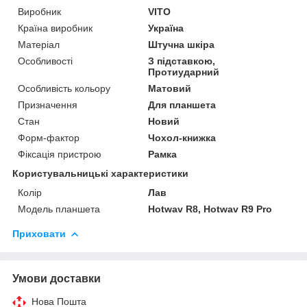
Виробник
VITO
Країна виробник
Україна
Матеріал
Штучна шкіра
Особливості
З підставкою,
Протиударний
Особливість кольору
Матовий
Призначення
Для планшета
Стан
Новий
Форм-фактор
Чохол-книжка
Фіксація пристрою
Рамка
Користувальницькі характеристики
Колір
Лав
Модель планшета
Hotwav R8, Hotwav R9 Pro
Приховати
Умови доставки
Нова Пошта