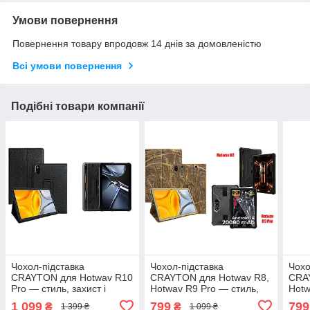
Умови повернення
Повернення товару впродовж 14 днів за домовленістю
Всі умови повернення
Подібні товари компанії
Чохол-підставка
Чохол-підставка
Чохо
CRAYTON для Hotwav R10
CRAYTON для Hotwav R8,
CRA
Pro — стиль, захист і
Hotwav R9 Pro — стиль,
Hotw
ручне збирання, колір
захист і ручне збирання,
захи
1 099
799
799
₴
₴
1 399 ₴
1 099 ₴