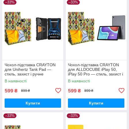
–33%
–33%
Чохол-підставка CRAYTON
Чохол-підставка CRAYTON
для Unihertz Tank Pad —
для ALLDOCUBE iPlay 50,
стиль, захист і ручне
iPlay 50 Pro — стиль, захист і
збирання, колір Камні
ручне збирання, колір Камні
В наявності
В наявності
599
599
₴
₴
899 ₴
899 ₴
Купити
Купити
–33%
–33%