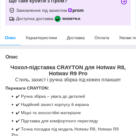
Що таке купити з Пром?
Замовлення під захистом
Доступна доставка
Опис
Характеристики
Доставка
Оплата
Умови п
Опис
Чохол-підставка CRAYTON для Hotwav R8,
Hotwav R9 Pro
Стиль, захист і ручна збірка під кожен планшет
Переваги CRAYTON:
✔️ Ручна збірка – увага до деталей
✔️ Надійний захист корпусу й екрана
✔️ Міцні та зносостійкі матеріали
✔️ Підставка для комфортного перегляду
✔️ Точна посадка під модель Hotwav R8, Hotwav R9
Pro