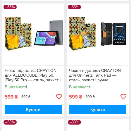
–33%
–33%
Чохол-підставка CRAYTON
Чохол-підставка CRAYTON
для ALLDOCUBE iPlay 50,
для Unihertz Tank Pad —
iPlay 50 Pro — стиль, захист і
стиль, захист і ручне
ручне збирання, колір Камні
збирання, колір Камні
В наявності
В наявності
599
599
₴
₴
899 ₴
899 ₴
Купити
Купити
–33%
–33%