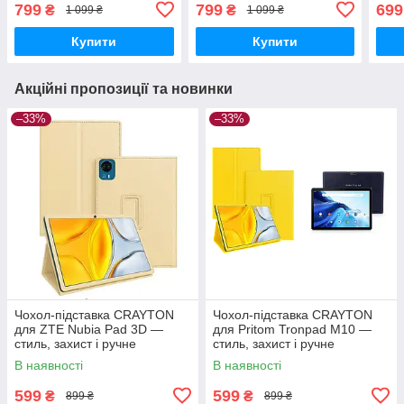
— стиль, захист і ручне
— стиль, захист і ручне
— ст
799
799
699
₴
₴
1 099 ₴
1 099 ₴
збирання, колір Хакі зима
збирання, колір Луі білий
збир
Купити
Купити
Акційні пропозиції та новинки
–33%
–33%
Чохол-підставка CRAYTON
Чохол-підставка CRAYTON
для ZTE Nubia Pad 3D —
для Pritom Tronpad M10 —
стиль, захист і ручне
стиль, захист і ручне
збирання, колір Бежевий
збирання, колір Жовтий
В наявності
В наявності
599
599
₴
₴
899 ₴
899 ₴