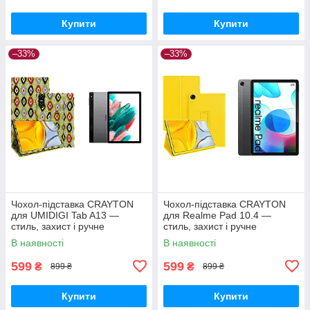
Купити
Купити
–33%
–33%
Чохол-підставка CRAYTON
Чохол-підставка CRAYTON
для UMIDIGI Tab A13 —
для Realme Pad 10.4 —
стиль, захист і ручне
стиль, захист і ручне
збирання, колір Камні
збирання, колір Жовтий
В наявності
В наявності
599
599
₴
₴
899 ₴
899 ₴
Купити
Купити