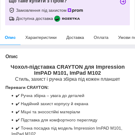
Що таке купити з Пром?
Замовлення під захистом
Доступна доставка
Опис
Характеристики
Доставка
Оплата
Умови п
Опис
Чохол-підставка CRAYTON для Impression
ImPAD M101, ImPad M102
Стиль, захист і ручна збірка під кожен планшет
Переваги CRAYTON:
✔️ Ручна збірка – увага до деталей
✔️ Надійний захист корпусу й екрана
✔️ Міцні та зносостійкі матеріали
✔️ Підставка для комфортного перегляду
✔️ Точна посадка під модель Impression ImPAD M101,
ImPad M102