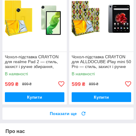
Чохол-підставка CRAYTON
Чохол-підставка CRAYTON
для realme Pad 2 — стиль,
для ALLDOCUBE iPlay mini 50
захист і ручне збирання,
Pro — стиль, захист і ручне
колір Жовтий
збирання, колір Камні
В наявності
В наявності
599
599
₴
₴
899 ₴
899 ₴
Купити
Купити
Показати ще
Про нас