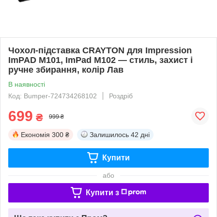
Чохол-підставка CRAYTON для Impression
ImPAD M101, ImPad M102 — стиль, захист і
ручне збирання, колір Лав
В наявності
Код: Bumper-724734268102
Роздріб
699
₴
999 ₴
Економія
300 ₴
Залишилось
42 дні
Купити
або
Купити з