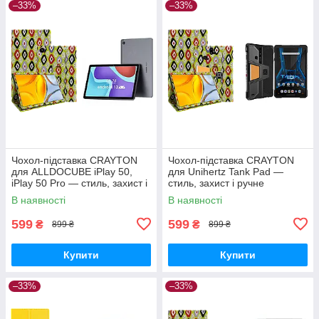
–33%
–33%
Чохол-підставка CRAYTON
Чохол-підставка CRAYTON
для ALLDOCUBE iPlay 50,
для Unihertz Tank Pad —
iPlay 50 Pro — стиль, захист і
стиль, захист і ручне
ручне збирання, колір Камні
збирання, колір Камні
В наявності
В наявності
599
599
₴
₴
899 ₴
899 ₴
Купити
Купити
–33%
–33%