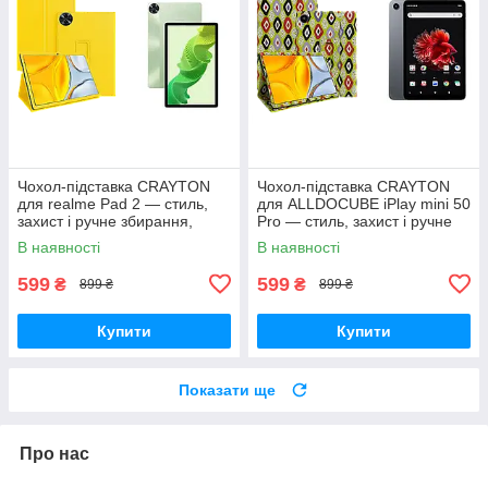
Чохол-підставка CRAYTON
Чохол-підставка CRAYTON
для realme Pad 2 — стиль,
для ALLDOCUBE iPlay mini 50
захист і ручне збирання,
Pro — стиль, захист і ручне
колір Жовтий
збирання, колір Камні
В наявності
В наявності
599
599
₴
₴
899 ₴
899 ₴
Купити
Купити
Показати ще
Про нас