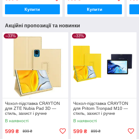
колір Зелений тм
колір Камиш
колі
Купити
Купити
Акційні пропозиції та новинки
–33%
–33%
Чохол-підставка CRAYTON
Чохол-підставка CRAYTON
для ZTE Nubia Pad 3D —
для Pritom Tronpad M10 —
стиль, захист і ручне
стиль, захист і ручне
збирання, колір Бежевий
збирання, колір Жовтий
В наявності
В наявності
599
599
₴
₴
899 ₴
899 ₴