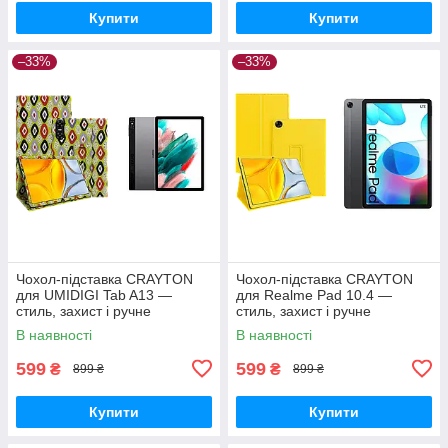
Купити
Купити
–33%
–33%
Чохол-підставка CRAYTON
Чохол-підставка CRAYTON
для UMIDIGI Tab A13 —
для Realme Pad 10.4 —
стиль, захист і ручне
стиль, захист і ручне
збирання, колір Камні
збирання, колір Жовтий
В наявності
В наявності
599
599
₴
₴
899 ₴
899 ₴
Купити
Купити