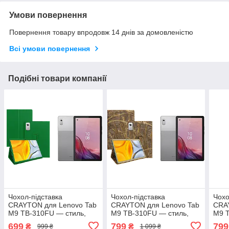
Умови повернення
Повернення товару впродовж 14 днів за домовленістю
Всі умови повернення
Подібні товари компанії
Чохол-підставка
Чохол-підставка
Чохо
CRAYTON для Lenovo Tab
CRAYTON для Lenovo Tab
CRA
M9 TB-310FU — стиль,
M9 TB-310FU — стиль,
M9 T
захист і ручне збирання,
захист і ручне збирання,
захи
699
799
799
₴
₴
999 ₴
1 099 ₴