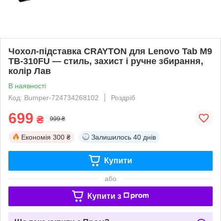
Чохол-підставка CRAYTON для Lenovo Tab M9
TB-310FU — стиль, захист і ручне збирання,
колір Лав
В наявності
Код: Bumper-724734268102
Роздріб
699
₴
999 ₴
Економія
300 ₴
Залишилось
40 днів
Купити
або
Купити з