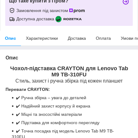
Що таке купити з Пром?
Замовлення під захистом
Доступна доставка
Опис
Характеристики
Доставка
Оплата
Умови п
Опис
Чохол-підставка CRAYTON для Lenovo Tab
M9 TB-310FU
Стиль, захист і ручна збірка під кожен планшет
Переваги CRAYTON:
✔️ Ручна збірка – увага до деталей
✔️ Надійний захист корпусу й екрана
✔️ Міцні та зносостійкі матеріали
✔️ Підставка для комфортного перегляду
✔️ Точна посадка під модель Lenovo Tab M9 TB-
310FU