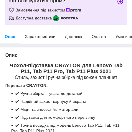
Що таке купити з Пром?
Замовлення під захистом
Доступна доставка
Опис
Характеристики
Доставка
Оплата
Умови п
Опис
Чохол-підставка CRAYTON для Lenovo Tab
P11, Tab P11 Pro, Tab P11 Plus 2021
Стиль, захист і ручна збірка під кожен планшет
Переваги CRAYTON:
✔️ Ручна збірка – увага до деталей
✔️ Надійний захист корпусу й екрана
✔️ Міцні та зносостійкі матеріали
✔️ Підставка для комфортного перегляду
✔️ Точна посадка під модель Lenovo Tab P11, Tab P11
Pro, Tab P11 Plus 2021