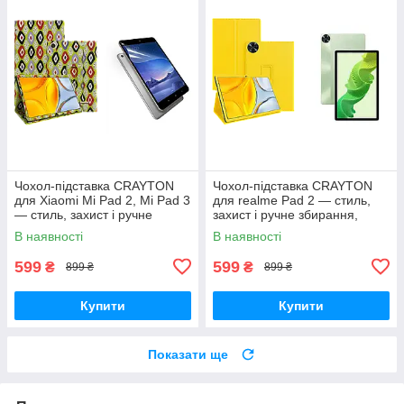
Чохол-підставка CRAYTON
Чохол-підставка CRAYTON
для Xiaomi Mi Pad 2, Mi Pad 3
для realme Pad 2 — стиль,
— стиль, захист і ручне
захист і ручне збирання,
збирання, колір Камні
колір Жовтий
В наявності
В наявності
599
599
₴
₴
899 ₴
899 ₴
Купити
Купити
Показати ще