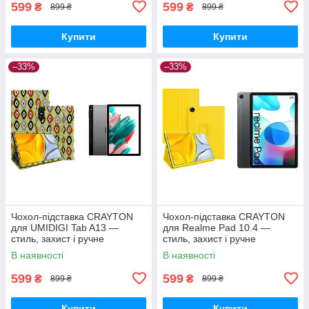
599
599
₴
₴
899 ₴
899 ₴
Купити
Купити
–33%
–33%
Чохол-підставка CRAYTON
Чохол-підставка CRAYTON
для UMIDIGI Tab A13 —
для Realme Pad 10.4 —
стиль, захист і ручне
стиль, захист і ручне
збирання, колір Камні
збирання, колір Жовтий
В наявності
В наявності
599
599
₴
₴
899 ₴
899 ₴
Купити
Купити