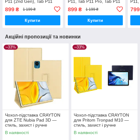
P11 (2nd Gen), Tab P11
P11, Tab P11 Pro, Tab P11
P11,
Pro (2nd Gen) — стиль,
Plus 2021 — стиль, захист
Plus
899
899
799
₴
₴
1 199 ₴
1 199 ₴
захист і ручне збирання,
і ручне збирання, колір
і ру
колір Карміновий
Карміновий
Кам
Купити
Купити
Акційні пропозиції та новинки
–33%
–33%
Чохол-підставка CRAYTON
Чохол-підставка CRAYTON
для ZTE Nubia Pad 3D —
для Pritom Tronpad M10 —
стиль, захист і ручне
стиль, захист і ручне
збирання, колір Бежевий
збирання, колір Жовтий
В наявності
В наявності