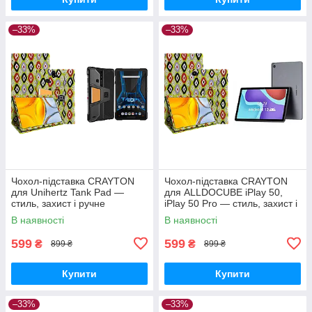
–33%
–33%
Чохол-підставка CRAYTON
Чохол-підставка CRAYTON
для Unihertz Tank Pad —
для ALLDOCUBE iPlay 50,
стиль, захист і ручне
iPlay 50 Pro — стиль, захист і
збирання, колір Камні
ручне збирання, колір Камні
В наявності
В наявності
599
599
₴
₴
899 ₴
899 ₴
Купити
Купити
–33%
–33%