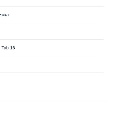
ижка
 Tab 16