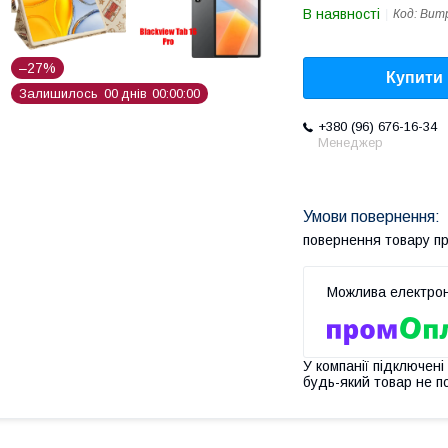
В наявності
Код:
Bump
–27%
Купити
Залишилось
0
0
днів
0
0
0
0
0
0
+380 (96) 676-16-34
Менеджер
повернення товару п
У компанії підключені
будь-який товар не п