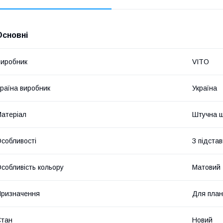
Основні
иробник
VITO
раїна виробник
Україна
атеріал
Штучна ш
собливості
З підста
собливість кольору
Матовий
ризначення
Для пла
Стан
Новий