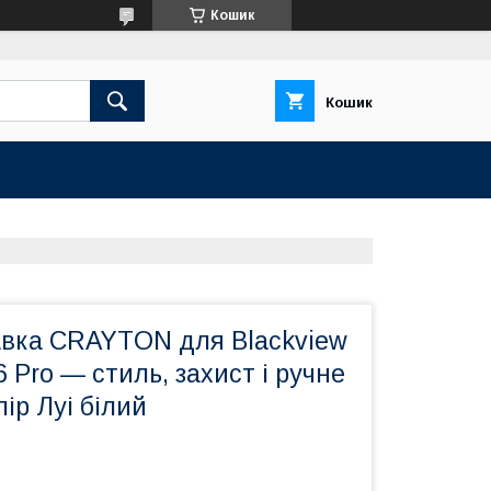
Кошик
Кошик
авка CRAYTON для Blackview
6 Pro — стиль, захист і ручне
лір Луі білий