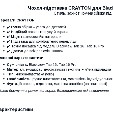
Чохол-підставка CRAYTON для Blackv
Стиль, захист і ручна збірка пі
Переваги CRAYTON:
✔️ Ручна збірка – увага до деталей
✔️ Надійний захист корпусу й екрана
✔️ Міцні та зносостійкі матеріали
✔️ Підставка для комфортного перегляду
✔️ Точна посадка під модель Blackview Tab 16, Tab 16 Pro
✔️ Доступ до всіх роз’ємів і кнопок
сновні характеристики:
Сумісність:
Blackview Tab 16, Tab 16 Pro
Матеріал:
екошкіра / зносостійкий текстиль + м’яка підкладка
Тип:
книжка-підставка (folio)
Особливість:
ручне виготовлення, можливість індивідуально
Функції:
захист, підставка, магнітна застібка (за наявності)
охли доступні в різних кольорах. Виготовляємо під замовлення –
арактеристики