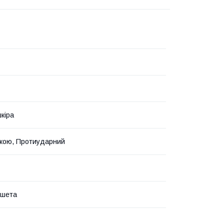
кіра
вкою, Протиударний
ншета