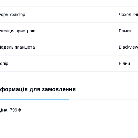
Форм-фактор
Чохол-кн
іксація пристрою
Рамка
Модель планшета
Blackview
олір
Білий
нформація для замовлення
іна:
799 ₴