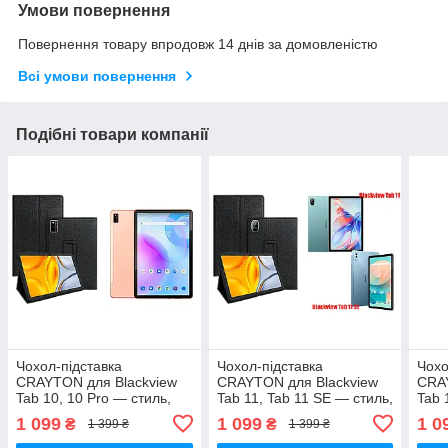
Умови повернення
Повернення товару впродовж 14 днів за домовленістю
Всі умови повернення
Подібні товари компанії
Чохол-підставка
Чохол-підставка
Чохо
CRAYTON для Blackview
CRAYTON для Blackview
CRAY
Tab 10, 10 Pro — стиль,
Tab 11, Tab 11 SE — стиль,
Tab 
захист і ручне збирання,
захист і ручне збирання,
захи
1 099
1 099
1 0
₴
₴
1 399 ₴
1 399 ₴
колір Крокодил
колір Крокодил
колі