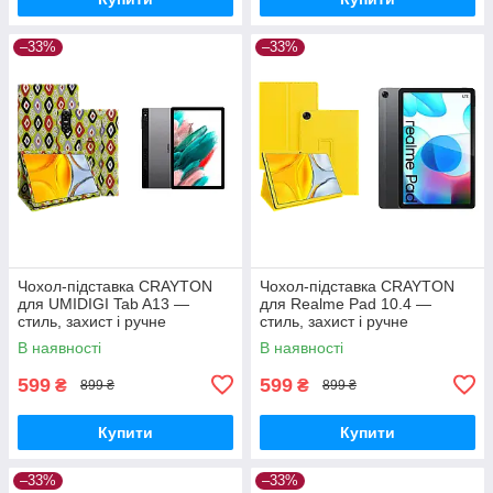
–33%
–33%
Чохол-підставка CRAYTON
Чохол-підставка CRAYTON
для UMIDIGI Tab A13 —
для Realme Pad 10.4 —
стиль, захист і ручне
стиль, захист і ручне
збирання, колір Камні
збирання, колір Жовтий
В наявності
В наявності
599
599
₴
₴
899 ₴
899 ₴
Купити
Купити
–33%
–33%