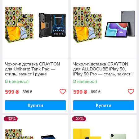
Чохол-підставка CRAYTON
Чохол-підставка CRAYTON
для Unihertz Tank Pad —
для ALLDOCUBE iPlay 50,
стиль, захист і ручне
iPlay 50 Pro — стиль, захист і
збирання, колір Камні
ручне збирання, колір Камні
В наявності
В наявності
599
599
₴
₴
899 ₴
899 ₴
Купити
Купити
–33%
–33%