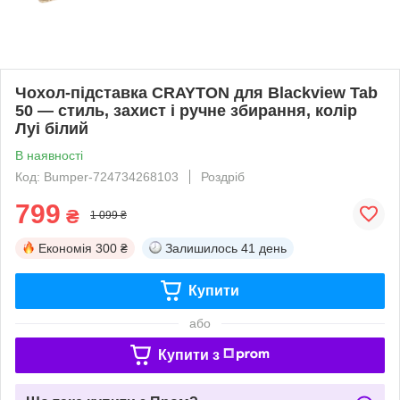
Чохол-підставка CRAYTON для Blackview Tab
50 — стиль, захист і ручне збирання, колір
Луі білий
В наявності
Код: Bumper-724734268103
Роздріб
799
₴
1 099 ₴
Економія
300 ₴
Залишилось
41 день
Купити
або
Купити з