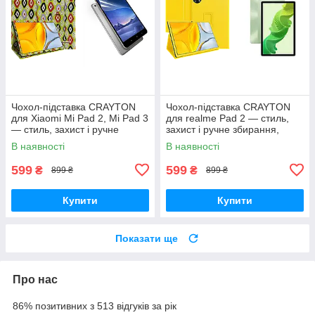
Чохол-підставка CRAYTON
Чохол-підставка CRAYTON
для Xiaomi Mi Pad 2, Mi Pad 3
для realme Pad 2 — стиль,
— стиль, захист і ручне
захист і ручне збирання,
збирання, колір Камні
колір Жовтий
В наявності
В наявності
599
599
₴
₴
899 ₴
899 ₴
Купити
Купити
Показати ще
Про нас
86% позитивних з 513 відгуків за рік