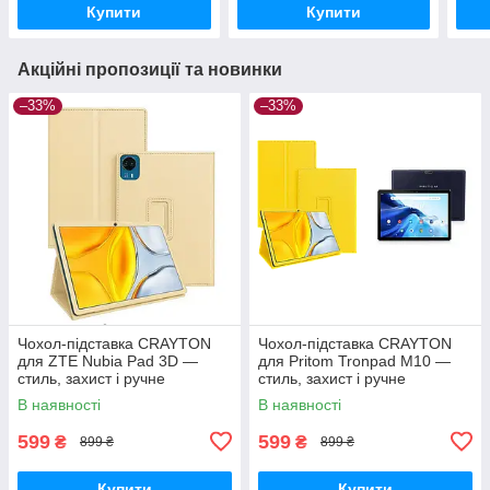
Купити
Купити
Акційні пропозиції та новинки
–33%
–33%
Чохол-підставка CRAYTON
Чохол-підставка CRAYTON
для ZTE Nubia Pad 3D —
для Pritom Tronpad M10 —
стиль, захист і ручне
стиль, захист і ручне
збирання, колір Бежевий
збирання, колір Жовтий
В наявності
В наявності
599
599
₴
₴
899 ₴
899 ₴
Купити
Купити