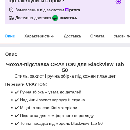
Що таке купити з Пром?
Замовлення під захистом
Доступна доставка
Опис
Характеристики
Доставка
Оплата
Умови п
Опис
Чохол-підставка CRAYTON для Blackview Tab
50
Стиль, захист і ручна збірка під кожен планшет
Переваги CRAYTON:
✔️ Ручна збірка – увага до деталей
✔️ Надійний захист корпусу й екрана
✔️ Міцні та зносостійкі матеріали
✔️ Підставка для комфортного перегляду
✔️ Точна посадка під модель Blackview Tab 50