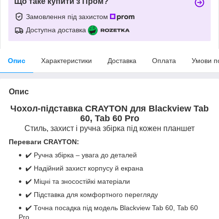
Що таке купити з Пром?
Замовлення під захистом
Доступна доставка
Опис
Характеристики
Доставка
Оплата
Умови п
Опис
Чохол-підставка CRAYTON для Blackview Tab
60, Tab 60 Pro
Стиль, захист і ручна збірка під кожен планшет
Переваги CRAYTON:
✔️ Ручна збірка – увага до деталей
✔️ Надійний захист корпусу й екрана
✔️ Міцні та зносостійкі матеріали
✔️ Підставка для комфортного перегляду
✔️ Точна посадка під модель Blackview Tab 60, Tab 60
Pro