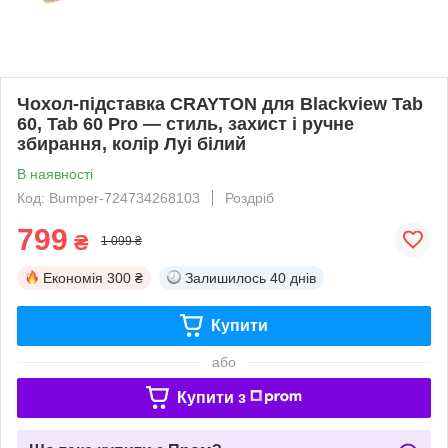
Чохол-підставка CRAYTON для Blackview Tab
60, Tab 60 Pro — стиль, захист і ручне
збирання, колір Луі білий
В наявності
Код: Bumper-724734268103
Роздріб
799
₴
1 099 ₴
Економія
300 ₴
Залишилось
40 днів
Купити
або
Купити з