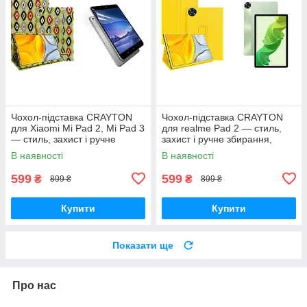
Чохол-підставка CRAYTON
Чохол-підставка CRAYTON
для Xiaomi Mi Pad 2, Mi Pad 3
для realme Pad 2 — стиль,
— стиль, захист і ручне
захист і ручне збирання,
збирання, колір Камні
колір Жовтий
В наявності
В наявності
599
599
₴
₴
899 ₴
899 ₴
Купити
Купити
Показати ще
Про нас