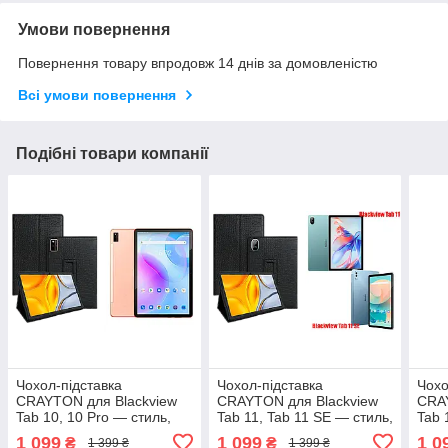
Умови повернення
Повернення товару впродовж 14 днів за домовленістю
Всі умови повернення
Подібні товари компанії
Чохол-підставка
Чохол-підставка
Чохо
CRAYTON для Blackview
CRAYTON для Blackview
CRAY
Tab 10, 10 Pro — стиль,
Tab 11, Tab 11 SE — стиль,
Tab 
захист і ручне збирання,
захист і ручне збирання,
захи
1 099
1 099
1 0
₴
₴
1 399 ₴
1 399 ₴