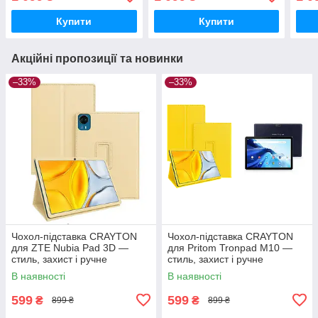
колір Крокодил
колір Крокодил
колі
Купити
Купити
Акційні пропозиції та новинки
–33%
–33%
Чохол-підставка CRAYTON
Чохол-підставка CRAYTON
для ZTE Nubia Pad 3D —
для Pritom Tronpad M10 —
стиль, захист і ручне
стиль, захист і ручне
збирання, колір Бежевий
збирання, колір Жовтий
В наявності
В наявності
599
599
₴
₴
899 ₴
899 ₴