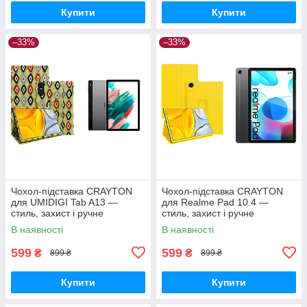
Купити
Купити
–33%
–33%
Чохол-підставка CRAYTON
Чохол-підставка CRAYTON
для UMIDIGI Tab A13 —
для Realme Pad 10.4 —
стиль, захист і ручне
стиль, захист і ручне
збирання, колір Камні
збирання, колір Жовтий
В наявності
В наявності
599
599
₴
₴
899 ₴
899 ₴
Купити
Купити