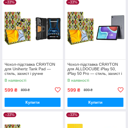
–33%
–33%
Чохол-підставка CRAYTON
Чохол-підставка CRAYTON
для Unihertz Tank Pad —
для ALLDOCUBE iPlay 50,
стиль, захист і ручне
iPlay 50 Pro — стиль, захист і
збирання, колір Камні
ручне збирання, колір Камні
В наявності
В наявності
599
599
₴
₴
899 ₴
899 ₴
Купити
Купити
–33%
–33%