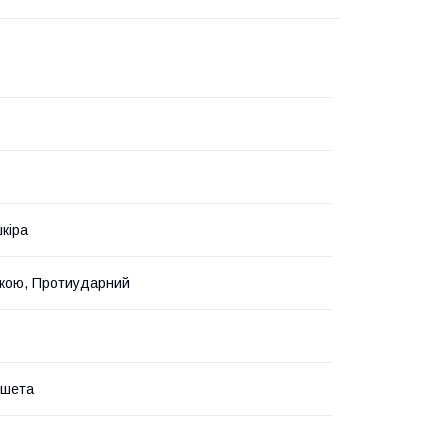
кіра
вкою, Протиударний
ншета