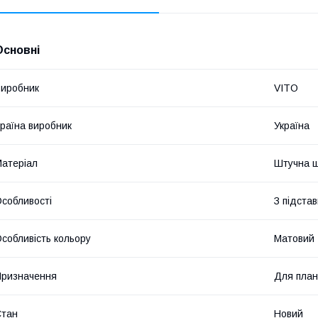
Основні
иробник
VITO
раїна виробник
Україна
атеріал
Штучна ш
собливості
З підста
собливість кольору
Матовий
ризначення
Для пла
Стан
Новий