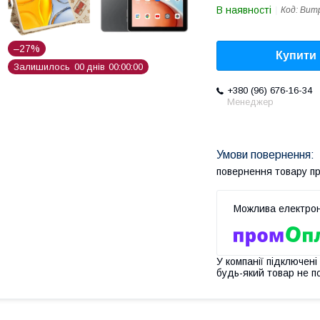
В наявності
Код:
Bump
–27%
Купити
Залишилось
0
0
днів
0
0
0
0
0
0
+380 (96) 676-16-34
Менеджер
повернення товару п
У компанії підключені
будь-який товар не п