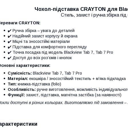
Чохол-підставка CRAYTON для Black
Стиль, захист і ручна збірка пі
Переваги CRAYTON:
✔️ Ручна збірка – увага до деталей
✔️ Надійний захист корпусу й екрана
✔️ Міцні та зносостійкі матеріали
✔️ Підставка для комфортного перегляду
✔️ Точна посадка під модель Blackview Tab 7, Tab 7 Pro
✔️ Доступ до всіх роз’ємів і кнопок
сновні характеристики:
Сумісність:
Blackview Tab 7, Tab 7 Pro
Матеріал:
екошкіра / зносостійкий текстиль + м’яка підкладка
Тип:
книжка-підставка (folio)
Особливість:
ручне виготовлення, можливість індивідуально
Функції:
захист, підставка, магнітна застібка (за наявності)
охли доступні в різних кольорах. Виготовляємо під замовлення –
арактеристики