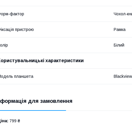
Форм-фактор
Чохол-кн
іксація пристрою
Рамка
олір
Білий
Користувальницькі характеристики
Модель планшета
Blackview
нформація для замовлення
іна:
799 ₴