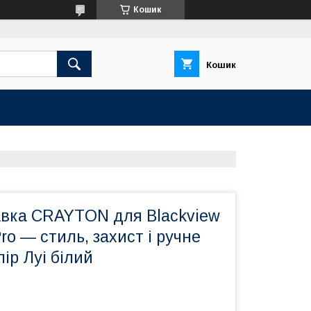
Кошик
Кошик
авка CRAYTON для Blackview
Pro — стиль, захист і ручне
лір Луі білий