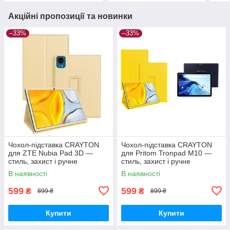
Акційні пропозиції та новинки
–33%
–33%
Чохол-підставка CRAYTON
Чохол-підставка CRAYTON
для ZTE Nubia Pad 3D —
для Pritom Tronpad M10 —
стиль, захист і ручне
стиль, захист і ручне
збирання, колір Бежевий
збирання, колір Жовтий
В наявності
В наявності
599
599
₴
₴
899 ₴
899 ₴
Купити
Купити