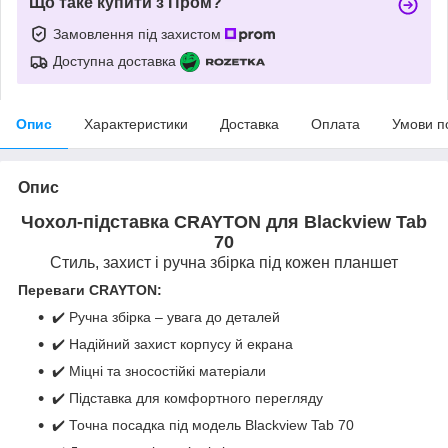
Що таке купити з Пром?
Замовлення під захистом
Доступна доставка
Опис
Характеристики
Доставка
Оплата
Умови п
Опис
Чохол-підставка CRAYTON для Blackview Tab
70
Стиль, захист і ручна збірка під кожен планшет
Переваги CRAYTON:
✔️ Ручна збірка – увага до деталей
✔️ Надійний захист корпусу й екрана
✔️ Міцні та зносостійкі матеріали
✔️ Підставка для комфортного перегляду
✔️ Точна посадка під модель Blackview Tab 70