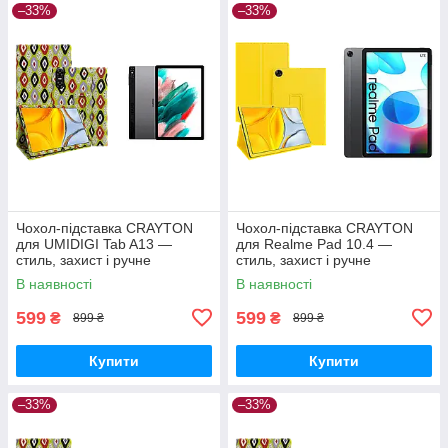
–33%
–33%
Чохол-підставка CRAYTON
Чохол-підставка CRAYTON
для UMIDIGI Tab A13 —
для Realme Pad 10.4 —
стиль, захист і ручне
стиль, захист і ручне
збирання, колір Камні
збирання, колір Жовтий
В наявності
В наявності
599
599
₴
₴
899 ₴
899 ₴
Купити
Купити
–33%
–33%