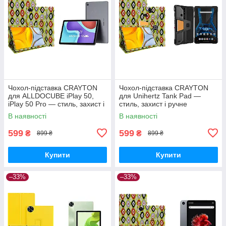
Чохол-підставка CRAYTON
Чохол-підставка CRAYTON
для ALLDOCUBE iPlay 50,
для Unihertz Tank Pad —
iPlay 50 Pro — стиль, захист і
стиль, захист і ручне
ручне збирання, колір Камні
збирання, колір Камні
В наявності
В наявності
599
599
₴
₴
899 ₴
899 ₴
Купити
Купити
–33%
–33%