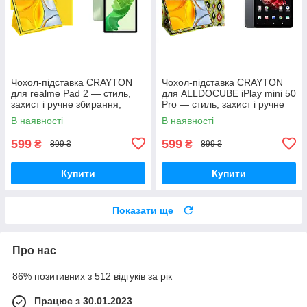
Чохол-підставка CRAYTON
Чохол-підставка CRAYTON
для realme Pad 2 — стиль,
для ALLDOCUBE iPlay mini 50
захист і ручне збирання,
Pro — стиль, захист і ручне
колір Жовтий
збирання, колір Камні
В наявності
В наявності
599
599
₴
₴
899 ₴
899 ₴
Купити
Купити
Показати ще
Про нас
86% позитивних з 512 відгуків за рік
Працює з 30.01.2023