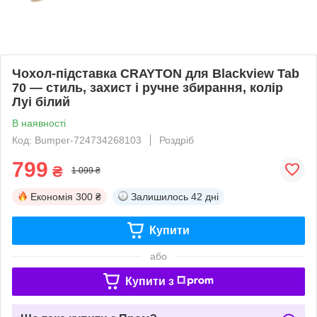
Чохол-підставка CRAYTON для Blackview Tab
70 — стиль, захист і ручне збирання, колір
Луі білий
В наявності
Код: Bumper-724734268103
Роздріб
799
₴
1 099 ₴
Економія
300 ₴
Залишилось
42 дні
Купити
або
Купити з