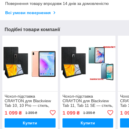
Повернення товару впродовж 14 днів за домовленістю
Всі умови повернення
Подібні товари компанії
Чохол-підставка
Чохол-підставка
Чохо
CRAYTON для Blackview
CRAYTON для Blackview
CRAY
Tab 10, 10 Pro — стиль,
Tab 11, Tab 11 SE — стиль,
Tab 
захист і ручне збирання,
захист і ручне збирання,
захи
1 099
1 099
1 0
₴
₴
1 399 ₴
1 399 ₴
колір Крокодил
колір Крокодил
колі
Купити
Купити