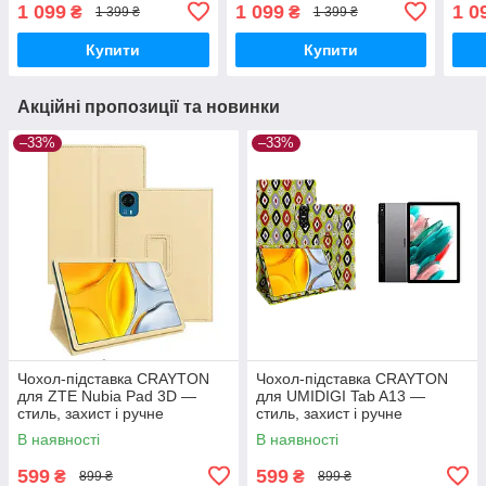
стиль, захист і ручне
(2022) — стиль, захист і
стил
1 099
1 099
1 0
₴
₴
1 399 ₴
1 399 ₴
збирання, колір Крокодил
ручне збирання, колір
збир
Крокодил
Купити
Купити
Акційні пропозиції та новинки
–33%
–33%
Чохол-підставка CRAYTON
Чохол-підставка CRAYTON
для ZTE Nubia Pad 3D —
для UMIDIGI Tab A13 —
стиль, захист і ручне
стиль, захист і ручне
збирання, колір Бежевий
збирання, колір Камні
В наявності
В наявності
599
599
₴
₴
899 ₴
899 ₴