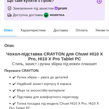
Що таке купити з Пром?
Замовлення під захистом
Доступна доставка
Опис
Характеристики
Доставка
Оплата
Умови п
Опис
Чохол-підставка CRAYTON для Chuwi Hi10 X
Pro, Hi10 X Pro Tablet PC
Стиль, захист і ручна збірка під кожен планшет
Переваги CRAYTON:
✔️ Ручна збірка – увага до деталей
✔️ Надійний захист корпусу й екрана
✔️ Міцні та зносостійкі матеріали
✔️ Підставка для комфортного перегляду
✔️ Точна посадка під модель Chuwi Hi10 X Pro, Hi10 X
Pro Tablet PC