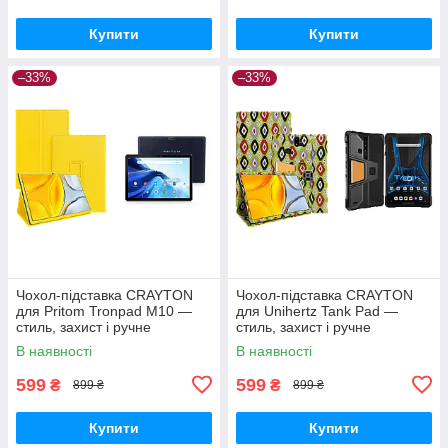
Купити
Купити
–33%
–33%
Чохол-підставка CRAYTON
Чохол-підставка CRAYTON
для Pritom Tronpad M10 —
для Unihertz Tank Pad —
стиль, захист і ручне
стиль, захист і ручне
збирання, колір Жовтий
збирання, колір Камні
В наявності
В наявності
599
599
₴
₴
899 ₴
899 ₴
Купити
Купити