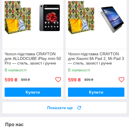
Чохол-підставка CRAYTON
Чохол-підставка CRAYTON
для ALLDOCUBE iPlay mini 50
для Xiaomi Mi Pad 2, Mi Pad 3
Pro — стиль, захист і ручне
— стиль, захист і ручне
збирання, колір Камні
збирання, колір Камні
В наявності
В наявності
599
599
₴
₴
899 ₴
899 ₴
Купити
Купити
Показати ще
Про нас