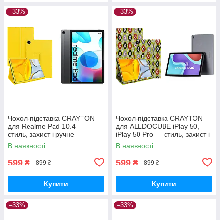
–33%
–33%
Чохол-підставка CRAYTON
Чохол-підставка CRAYTON
для Realme Pad 10.4 —
для ALLDOCUBE iPlay 50,
стиль, захист і ручне
iPlay 50 Pro — стиль, захист і
збирання, колір Жовтий
ручне збирання, колір Камні
В наявності
В наявності
599
599
₴
₴
899 ₴
899 ₴
Купити
Купити
–33%
–33%