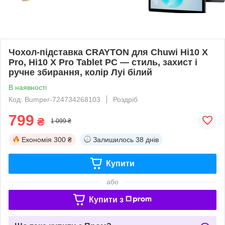
Чохол-підставка CRAYTON для Chuwi Hi10 X
Pro, Hi10 X Pro Tablet PC — стиль, захист і
ручне збирання, колір Луі білий
В наявності
Код: Bumper-724734268103
Роздріб
799
₴
1 099 ₴
Економія
300 ₴
Залишилось
38 днів
Купити
або
Купити з