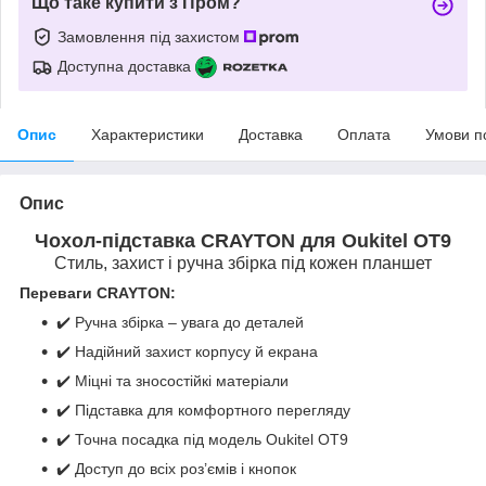
Що таке купити з Пром?
Замовлення під захистом
Доступна доставка
Опис
Характеристики
Доставка
Оплата
Умови п
Опис
Чохол-підставка CRAYTON для Oukitel OT9
Стиль, захист і ручна збірка під кожен планшет
Переваги CRAYTON:
✔️ Ручна збірка – увага до деталей
✔️ Надійний захист корпусу й екрана
✔️ Міцні та зносостійкі матеріали
✔️ Підставка для комфортного перегляду
✔️ Точна посадка під модель Oukitel OT9
✔️ Доступ до всіх роз’ємів і кнопок