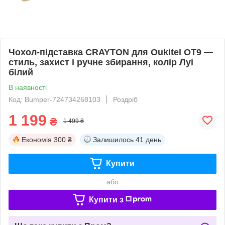
Чохол-підставка CRAYTON для Oukitel OT9 —
стиль, захист і ручне збирання, колір Луі
білий
В наявності
Код: Bumper-724734268103
Роздріб
1 199
₴
1 499 ₴
Економія
300 ₴
Залишилось
41 день
Купити
або
Купити з