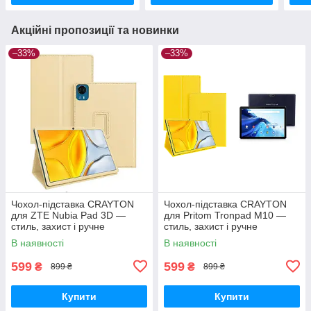
Акційні пропозиції та новинки
–33%
–33%
Чохол-підставка CRAYTON
Чохол-підставка CRAYTON
для ZTE Nubia Pad 3D —
для Pritom Tronpad M10 —
стиль, захист і ручне
стиль, захист і ручне
збирання, колір Бежевий
збирання, колір Жовтий
В наявності
В наявності
599
599
₴
₴
899 ₴
899 ₴
Купити
Купити