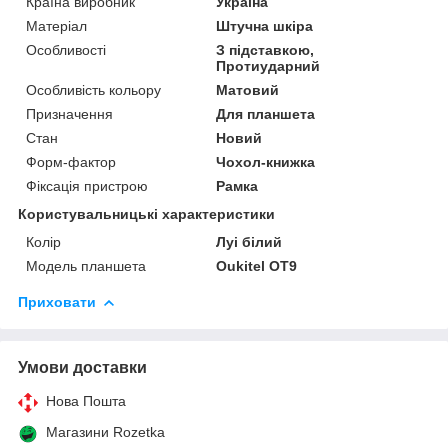
Країна виробник
Україна
Матеріал
Штучна шкіра
Особливості
З підставкою,
Протиударний
Особливість кольору
Матовий
Призначення
Для планшета
Стан
Новий
Форм-фактор
Чохол-книжка
Фіксація пристрою
Рамка
Користувальницькі характеристики
Колір
Луі білий
Модель планшета
Oukitel OT9
Приховати
Умови доставки
Нова Пошта
Магазини Rozetka