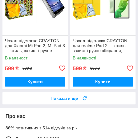
Чохол-підставка CRAYTON
Чохол-підставка CRAYTON
для Xiaomi Mi Pad 2, Mi Pad 3
для realme Pad 2 — стиль,
— стиль, захист і ручне
захист і ручне збирання,
збирання, колір Камні
колір Жовтий
В наявності
В наявності
599
599
₴
₴
899 ₴
899 ₴
Купити
Купити
Показати ще
Про нас
86% позитивних з 514 відгуків за рік