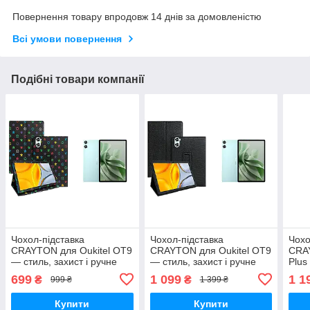
Повернення товару впродовж 14 днів за домовленістю
Всі умови повернення
Подібні товари компанії
Чохол-підставка
Чохол-підставка
Чохо
CRAYTON для Oukitel OT9
CRAYTON для Oukitel OT9
CRAY
— стиль, захист і ручне
— стиль, захист і ручне
Plus
збирання, колір Луі
збирання, колір Крокодил
ручн
699
1 099
1 1
₴
₴
999 ₴
1 399 ₴
чорний
біли
Купити
Купити