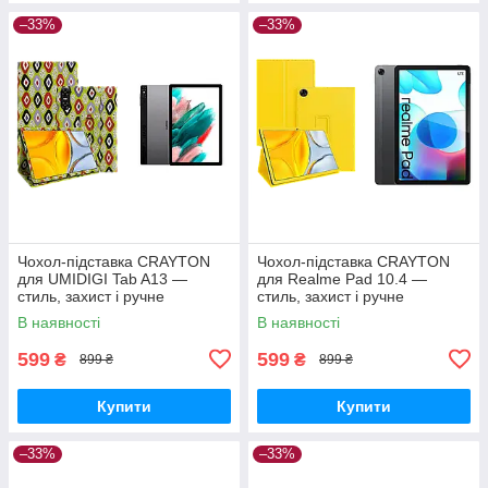
–33%
–33%
Чохол-підставка CRAYTON
Чохол-підставка CRAYTON
для UMIDIGI Tab A13 —
для Realme Pad 10.4 —
стиль, захист і ручне
стиль, захист і ручне
збирання, колір Камні
збирання, колір Жовтий
В наявності
В наявності
599
599
₴
₴
899 ₴
899 ₴
Купити
Купити
–33%
–33%