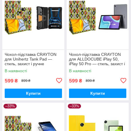
Чохол-підставка CRAYTON
Чохол-підставка CRAYTON
для Unihertz Tank Pad —
для ALLDOCUBE iPlay 50,
стиль, захист і ручне
iPlay 50 Pro — стиль, захист і
збирання, колір Камні
ручне збирання, колір Камні
В наявності
В наявності
599
599
₴
₴
899 ₴
899 ₴
Купити
Купити
–33%
–33%